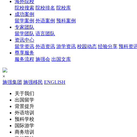
海外院校
院校搜索
院校排名
院校库
成功案例
留学案例
外语案例
预科案例
专家团队
留学团队
语言团队
资讯中心
留学资讯
外语资讯
游学资讯
校园动态
经验分享
预科资
尊享服务
服务流程
施强会
出国文库
×
施强集团
施强移民
ENGLISH
关于我们
出国留学
背景提升
外语培训
预科学校
国际游学
商务培训