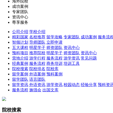
海外院校
成功案例
专家团队
资讯中心
尊享服务
公司介绍
学校介绍
精彩国家
名校推荐
留学攻略
专家团队
成功案例
服务流
智领计划
导师团队
立即申请
五大课程
明星学子
师资团队
资讯中心
预科项目
推荐院校
明星学子
师资团队
资讯中心
营地介绍
游学行程
服务流程
游学资讯
常见问题
经典案例
服务流程
商务培训
培训工具
院校搜索
院校排名
院校库
留学案例
外语案例
预科案例
留学团队
语言团队
留学资讯
外语资讯
游学资讯
校园动态
经验分享
预科资
服务流程
施强会
出国文库
院校搜索