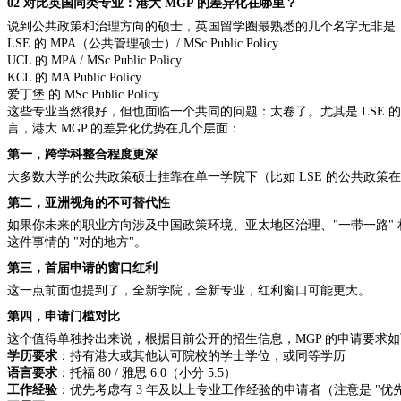
02 对比英国同类专业：港大 MGP 的差异化在哪里？
说到公共政策和治理方向的硕士，英国留学圈最熟悉的几个名字无非是
LSE 的 MPA（公共管理硕士）/ MSc Public Policy
UCL 的 MPA / MSc Public Policy
KCL 的 MA Public Policy
爱丁堡
的
MSc Public Policy
这些专业当然很好，但也面临一个共同的问题：太卷了。尤其是
LSE
言，港大 MGP 的差异化优势在几个层面：
第一，跨学科整合程度更深
大多数大学的公共政策硕士挂靠在单一学院下（比如
LSE 的公共政
第二，亚洲视角的不可替代性
如果你未来的职业方向涉及中国政策环境、亚太地区治理、
"一带一路
这件事情的 "对的地方"。
第三，首届申请的窗口红利
这一点前面也提到了，全新学院，全新专业，红利窗口可能更大。
第四，申请门槛对比
这个值得单独拎出来说，根据目前公开的招生信息，
MGP 的申请要求
学历要求
：持有港大或其他认可院校的学士学位，或同等学历
语言要求
：托福
80 / 雅思 6.0（小分 5.5）
工作经验
：优先考虑有
3 年及以上专业工作经验的申请者（注意是 "优