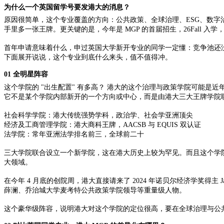
为什么一个英国留学号要发港大的消息？
原因很简单，这个专业覆盖的方向：公共政策、全球治理、
ESG、数字
手里多一张王牌。更关键的是，今年是 MGP 的首届招生，26Fall 入学，申
首年申请意味着什么，申过英国大学新开专业的同学一定懂：竞争池还
下面展开说说，这个专业到底什么来头，值不值得冲。
01 全明星阵容
这个学院的
"出生配置" 有多高？ 港大的这个治理与政策学院可能是
它不是某个学院内部新开的一个方向或中心，而是由港大三大王牌学院
社会科学学院：港大传统强势学科，政治学、社会学亚洲顶尖
经济及工商管理学院：港大商科王牌，
AACSB 与 EQUIS 双认证
法学院：常年亚洲法学排名前三，全球前二十
三大学院联合设立一个新学院，这在港大历史上较为罕见。而且这个学
大领域。
在今年
4 月底的创院周，港大直接请来了 2024 年诺贝尔经济学奖得主
薛澜、乔治城大学麦考特公共政策学院领导等重量级人物。
这个豪华级阵容，说明港大对这个学院的定位很高，要在全球治理与公