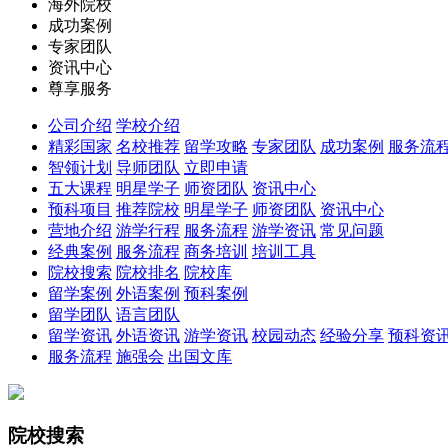
海外院校
成功案例
专家团队
资讯中心
尊享服务
公司介绍
学校介绍
精彩国家
名校推荐
留学攻略
专家团队
成功案例
服务流
智领计划
导师团队
立即申请
五大课程
明星学子
师资团队
资讯中心
预科项目
推荐院校
明星学子
师资团队
资讯中心
营地介绍
游学行程
服务流程
游学资讯
常见问题
经典案例
服务流程
商务培训
培训工具
院校搜索
院校排名
院校库
留学案例
外语案例
预科案例
留学团队
语言团队
留学资讯
外语资讯
游学资讯
校园动态
经验分享
预科资
服务流程
施强会
出国文库
院校搜索