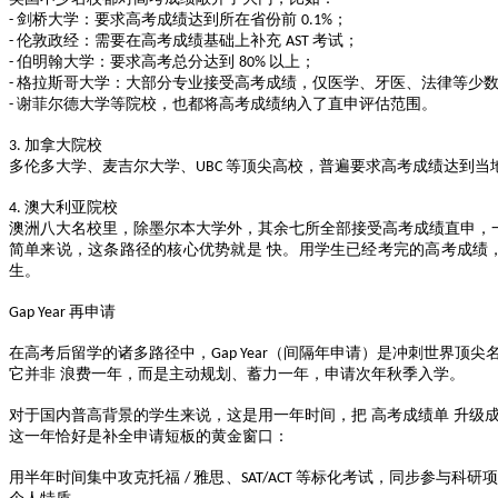
剑桥大学：要求高考成绩达到所在省份前
；
-
0.1%
伦敦政经：需要在高考成绩基础上补充
考试；
-
AST
伯明翰大学：要求高考总分达到
以上；
-
80%
格拉斯哥大学：大部分专业接受高考成绩，仅医学、牙医、法律等少
-
谢菲尔德大学等院校，也都将高考成绩纳入了直申评估范围。
-
加拿大院校
3.
多伦多大学、麦吉尔大学、
等顶尖高校，普遍要求高考成绩达到当
UBC
澳大利亚院校
4.
澳洲八大名校里，除墨尔本大学外，其余七所全部接受高考成绩直申，
简单来说，这条路径的核心优势就是
快。用学生已经考完的高考成绩
生。
再申请
Gap Year
在高考后留学的诸多路径中，
（间隔年申请）是冲刺世界顶尖
Gap Year
它并非
浪费一年，而是主动规划、蓄力一年，申请次年秋季入学。
对于国内普高背景的学生来说，这是用一年时间，把
高考成绩单
升级
这一年恰好是补全申请短板的黄金窗口：
用半年时间集中攻克托福
雅思、
等标化考试，同步参与科研项
/
SAT/ACT