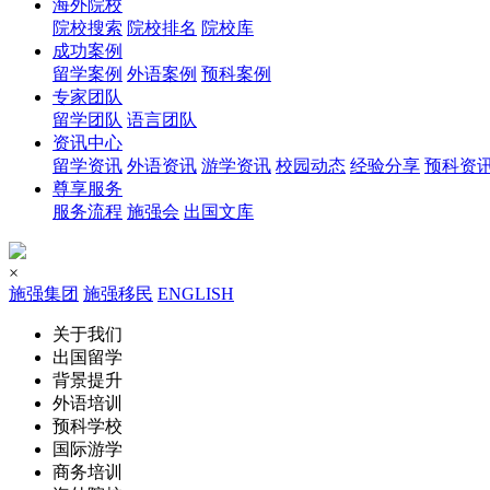
海外院校
院校搜索
院校排名
院校库
成功案例
留学案例
外语案例
预科案例
专家团队
留学团队
语言团队
资讯中心
留学资讯
外语资讯
游学资讯
校园动态
经验分享
预科资
尊享服务
服务流程
施强会
出国文库
×
施强集团
施强移民
ENGLISH
关于我们
出国留学
背景提升
外语培训
预科学校
国际游学
商务培训