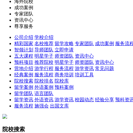
海外院校
成功案例
专家团队
资讯中心
尊享服务
公司介绍
学校介绍
精彩国家
名校推荐
留学攻略
专家团队
成功案例
服务流
智领计划
导师团队
立即申请
五大课程
明星学子
师资团队
资讯中心
预科项目
推荐院校
明星学子
师资团队
资讯中心
营地介绍
游学行程
服务流程
游学资讯
常见问题
经典案例
服务流程
商务培训
培训工具
院校搜索
院校排名
院校库
留学案例
外语案例
预科案例
留学团队
语言团队
留学资讯
外语资讯
游学资讯
校园动态
经验分享
预科资
服务流程
施强会
出国文库
院校搜索