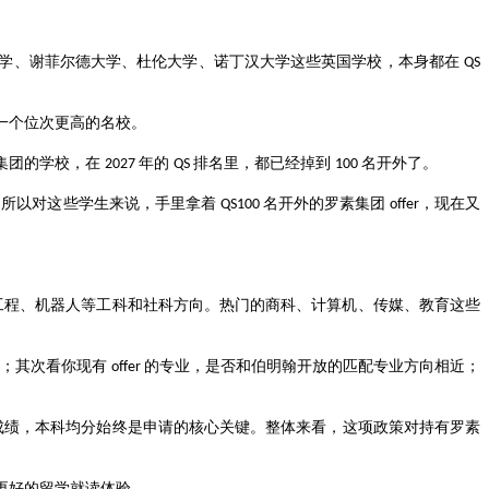
大学、谢菲尔德大学、杜伦大学、诺丁汉大学这些英国学校，本身都在
QS
一个位次更高的名校。
集团的学校，在
年的
排名里，都已经掉到
名开外了。
2027
QS
100
。所以对这些学生来说，手里拿着
名开外的罗素集团
，现在又
QS100
offer
工程、机器人等工科和社科方向。热门的商科、计算机、传媒、教育这些
团；其次看你现有
的专业，是否和伯明翰开放的匹配专业方向相近；
offer
成绩，本科均分始终是申请的核心关键。整体来看，这项政策对持有罗素
更好的留学就读体验。