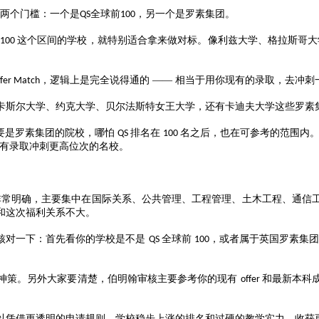
两个门槛：一个是
全球前
，另一个是罗素集团。
QS
100
这个区间的学校，就特别适合拿来做对标。像利兹大学、格拉斯哥
100
，逻辑上是完全说得通的 —— 相当于用你现有的录取，去冲刺
fer Match
卡斯尔大学、约克大学、贝尔法斯特女王大学，还有卡迪夫大学这些罗素
要是罗素集团的院校，哪怕
排名在
名之后，也在可参考的范围内
QS
100
有录取冲刺更高位次的名校。
非常明确，主要集中在国际关系、公共管理、工程管理、土木工程、通信
和这次福利关系不大。
核对一下：首先看你的学校是不是
全球前
，或者属于英国罗素集
QS
100
神策。另外大家要清楚，伯明翰审核主要参考你的现有
和最新本科
offer
以凭借更透明的申请规则、学校稳步上涨的排名和过硬的教学实力，收获