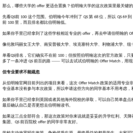
那么，哪些大学的
更适合置换？伯明翰大学的这次政策里最关键的
offer
先看
前
这个范围。伯明翰今年冲到了
第
位，所以
到
QS
100
QS
68
QS 69
前
里，而且排名都比伯明翰低。
100
如果你手里已经拿到了这些学校相近专业的
，再去申请伯明翰的
offer
Of
像伦敦玛丽女王大学、南安普顿大学、埃克塞特大学、利物浦大学、纽
单看
排名，它们确实不在前
；但按照伯明翰这次的官方政策，只
QS
100
多了一条冲进
前百的路 —— 可以去试试伯明翰的
，用现
QS
Offer Match
但专业要求不能疏忽
从伯明翰官网目前列出的项目来看，这次
政策的适用专业
Offer Match
专业基本没有参与本次政策，所以申请这些方向的同学基本不用考虑，
如果你手里已经拿到英国或者其他海外院校的录取，可以自己简单盘点
最后确认自己是否更想去伯明翰读书。
如果这三点全部符合，那这次政策对你来说就是妥妥的升学红利、天降
集团、
前百院校
的同学非常友好。
QS
offer
学校主动放宽招生政策、争抢优质生源，最终受益的都是学生，大家可