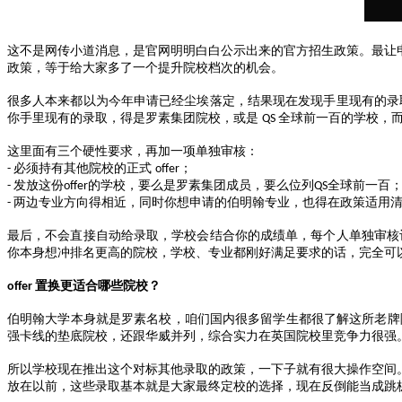
这不是网传小道消息，是官网明明白白公示出来的官方招生政策。最让
政策，等于给大家多了一个提升院校档次的机会。
很多人本来都以为今年申请已经尘埃落定，结果现在发现手里现有的录
你手里现有的录取，得是罗素集团院校，或是
全球前一百的学校，
QS
这里面有三个硬性要求，再加一项单独审核：
必须持有其他院校的正式
；
-
offer
发放这份
的学校，要么是罗素集团成员，要么位列
全球前一百
-
offer
QS
两边专业方向得相近，同时你想申请的伯明翰专业，也得在政策适用
-
最后，不会直接自动给录取，学校会结合你的成绩单，每个人单独审核
你本身想冲排名更高的院校，学校、专业都刚好满足要求的话，完全可
置换更适合哪些院校？
offer
伯明翰大学本身就是罗素名校，咱们国内很多留学生都很了解这所老牌
强卡线的垫底院校，还跟华威并列，综合实力在英国院校里竞争力很强
所以学校现在推出这个对标其他录取的政策，一下子就有很大操作空间
放在以前，这些录取基本就是大家最终定校的选择，现在反倒能当成跳