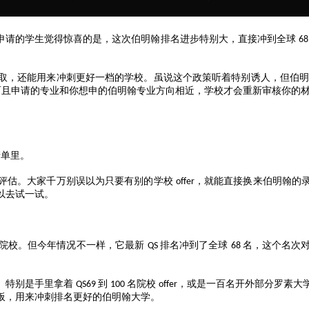
申请的学生觉得惊喜的是，这次伯明翰排名进步特别大，直接冲到全球
68
取，还能用来冲刺更好一档的学校。虽说这个政策听着特别诱人，但伯
而且申请的专业和你想申的伯明翰专业方向相近，学校才会重新审核你的
；
清单里。
评估。大家千万别误以为只要有别的学校
，就能直接换来伯明翰的
offer
以去试一试。
院校。但今年情况不一样，它最新
排名冲到了全球
名，这个名次
QS
68
。
。特别是手里拿着
到
名院校
，或是一百名开外部分罗素大
QS69
100
offer
板，用来冲刺排名更好的伯明翰大学。