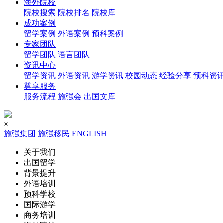
海外院校
院校搜索
院校排名
院校库
成功案例
留学案例
外语案例
预科案例
专家团队
留学团队
语言团队
资讯中心
留学资讯
外语资讯
游学资讯
校园动态
经验分享
预科资
尊享服务
服务流程
施强会
出国文库
×
施强集团
施强移民
ENGLISH
关于我们
出国留学
背景提升
外语培训
预科学校
国际游学
商务培训