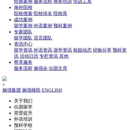
经典案例
服务流程
商务培训
培训工具
海外院校
院校搜索
院校排名
院校库
成功案例
留学案例
外语案例
预科案例
专家团队
留学团队
语言团队
资讯中心
留学资讯
外语资讯
游学资讯
校园动态
经验分享
预科资
讯
活动日历
专栏资讯
其他
尊享服务
服务流程
施强会
出国文库
×
施强集团
施强移民
ENGLISH
关于我们
出国留学
背景提升
外语培训
预科学校