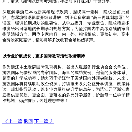
师，带来《如何以新高考为指挥棒提前做好规划》干货分享。
深度解读浙江本地新高考现行政策，围绕高一选科、院校提前批路
径、志愿填报逻辑展开细致讲解，纠正众多家庭
“高三再规划志愿” 的
误区，强调长期规划的重要性。从学业提升、专业定位、院校筛选多
维度给出可落地的长期学习规划方案，为坚持国内中高考路线的家庭
指明清晰方向。两位专家内容一内一外、相辅相成，覆盖初中、高中
全阶段家庭需求，精彩讲解多次收获全场热烈掌声。
以专业护航成长，更多国际教育活动敬请期待
作为浙江本土老牌国际教育机构、省出入境服务行业协会会长单位，
施强国际凭借权威的专家团队、海量的成功案例、完善的服务体系、
超高的升学成功率，助力万千浙江学子圆梦国内外顶尖院校。未来，
施强国际将持续联动政企资源，持续推出系列公益升学讲座、政策解
读、规划指导活动，以专业力量打破升学信息差，为滨江乃至浙江家
庭提供更优质、更全面、更落地的多元升学服务，护航每一位学子精
准规划、稳步前行，奔赴理想未来！
《
上一篇
返回
下一篇
》