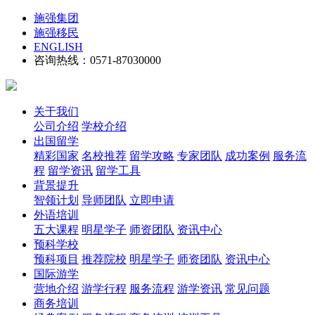
施强集团
施强移民
ENGLISH
咨询热线：0571-87030000
关于我们
公司介绍
学校介绍
出国留学
精彩国家
名校推荐
留学攻略
专家团队
成功案例
服务流
程
留学资讯
留学工具
背景提升
智领计划
导师团队
立即申请
外语培训
五大课程
明星学子
师资团队
资讯中心
预科学校
预科项目
推荐院校
明星学子
师资团队
资讯中心
国际游学
营地介绍
游学行程
服务流程
游学资讯
常见问题
商务培训