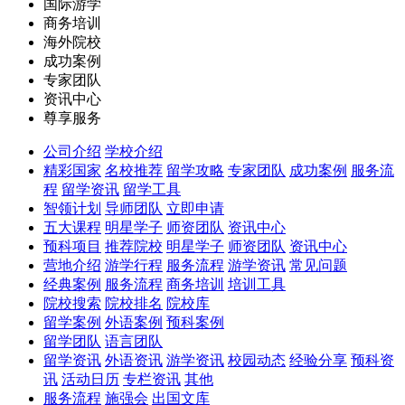
国际游学
商务培训
海外院校
成功案例
专家团队
资讯中心
尊享服务
公司介绍
学校介绍
精彩国家
名校推荐
留学攻略
专家团队
成功案例
服务流
程
留学资讯
留学工具
智领计划
导师团队
立即申请
五大课程
明星学子
师资团队
资讯中心
预科项目
推荐院校
明星学子
师资团队
资讯中心
营地介绍
游学行程
服务流程
游学资讯
常见问题
经典案例
服务流程
商务培训
培训工具
院校搜索
院校排名
院校库
留学案例
外语案例
预科案例
留学团队
语言团队
留学资讯
外语资讯
游学资讯
校园动态
经验分享
预科资
讯
活动日历
专栏资讯
其他
服务流程
施强会
出国文库