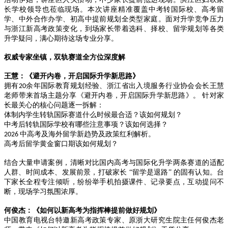
长学校领导也莅临现场。本次讲座精准覆盖中考转国际校、高考留
学、中外合作办学、初高中提前规划全类型家庭。面对升学竞争压力
与浙江新高考政策变化，到场家长带着选科、择校、留学规划等各类
升学疑问，满心期待这场专业分享。
权威专家坐镇，双轨赛道全方位深度解
王慧：《避开内卷，开启国际升学新思路》
拥有
余年国际教育规划经验、浙江省出入境服务行业协会会长王慧
20
老师带来首场主题分享《避开内卷，开启国际升学新思路》。 针对家
长最关心的核心问题逐一拆解：
体制内学生转轨国际赛道什么时候最合适？该如何规划？
中考后转轨国际学校有哪些注意事项？该如何选择？
中高考及海外留学新趋势及政策红利解析。
2026
高考后留学黄金窗口期该如何规划？
结合大量申请案例，清晰对比国内高考与国际化升学两条赛道的适配
人群、时间成本、发展前景，打破家长
“留学是退路” 的固有认知。台
下家长全程专注倾听，纷纷举手机拍摄课件、记录要点，互动提问不
断，现场学习氛围浓厚。
何俊杰：《如何以新高考为指挥棒提前做好规划》
中国教育电视台特邀新高考政策专家、原浙大研究生院主任何俊杰老