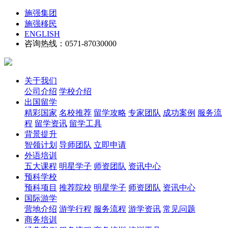
施强集团
施强移民
ENGLISH
咨询热线：0571-87030000
关于我们
公司介绍
学校介绍
出国留学
精彩国家
名校推荐
留学攻略
专家团队
成功案例
服务流
程
留学资讯
留学工具
背景提升
智领计划
导师团队
立即申请
外语培训
五大课程
明星学子
师资团队
资讯中心
预科学校
预科项目
推荐院校
明星学子
师资团队
资讯中心
国际游学
营地介绍
游学行程
服务流程
游学资讯
常见问题
商务培训