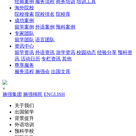
经典案例
服务流程
商务培训
培训工具
海外院校
院校搜索
院校排名
院校库
成功案例
留学案例
外语案例
预科案例
专家团队
留学团队
语言团队
资讯中心
留学资讯
外语资讯
游学资讯
校园动态
经验分享
预科资
讯
活动日历
专栏资讯
其他
尊享服务
服务流程
施强会
出国文库
×
施强集团
施强移民
ENGLISH
关于我们
出国留学
背景提升
外语培训
预科学校