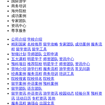
国际游学
商务培训
海外院校
成功案例
专家团队
资讯中心
尊享服务
公司介绍
学校介绍
精彩国家
名校推荐
留学攻略
专家团队
成功案例
服务流
程
留学资讯
留学工具
智领计划
导师团队
立即申请
五大课程
明星学子
师资团队
资讯中心
预科项目
推荐院校
明星学子
师资团队
资讯中心
营地介绍
游学行程
服务流程
游学资讯
常见问题
经典案例
服务流程
商务培训
培训工具
院校搜索
院校排名
院校库
留学案例
外语案例
预科案例
留学团队
语言团队
留学资讯
外语资讯
游学资讯
校园动态
经验分享
预科资
讯
活动日历
专栏资讯
其他
服务流程
施强会
出国文库