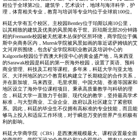
程位于全球第2位。建筑学，艺术设计，地球与海洋科学，护
理，体育相关专业，教育与培训等专业均位于全球前100位。
科廷大学有五个校区。主校园Bentley位于珀斯以南10公里，
以其精致的建筑及优美的风景闻名于世。距珀斯北部20分钟路
程的Fremantle校园被天然灌木丛保护区所环绕，商学院位于佩
斯中央商务区内，Muresk学院被风景如画的靠近诺萨姆镇的艾
文河岸所围绕，包含矿业学院和职业教训及培训中心的
Kalgoorlie校园位于西澳大利亚中心的黄金盛产地，马来西亚
的Sarawak校园是科廷的第一所海外校园，设置了英语、预科
商业管理、科技及工程等课程。多年来，科廷大学与亚太地
区、大洋州地区的25个教育机构建立了长期稳定的合作关系，
并在新加坡、马来西亚、毛里求斯、中国大陆、香港等国家和
地区设立了海外学位课程项目。秉承高质量教学与科研的理
念，科廷大学一直致力于创新、现代化的教学，坚持最高学术
标准，与大型商业、工业企业、政府以及社区建立了紧密联
系。因此，科廷的毕业生不仅拥有高标准的专业技能，而且能
够马上投入和适应工作环境，对于瞬息万变的世界产生积极有
利的影响。
科廷大学商学院（CBS）是西澳洲规模最大、课程设置最全面
的商学院。学院下设20个单学位和33个双学位，拥有15,000名