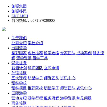
施强集团
施强移民
ENGLISH
咨询热线：0571-87030000
关于我们
公司介绍
学校介绍
出国留学
精彩国家
名校推荐
留学攻略
专家团队
成功案例
服务流
程
留学资讯
留学工具
背景提升
智领计划
导师团队
立即申请
外语培训
五大课程
明星学子
师资团队
资讯中心
预科学校
预科项目
推荐院校
明星学子
师资团队
资讯中心
国际游学
营地介绍
游学行程
服务流程
游学资讯
常见问题
商务培训