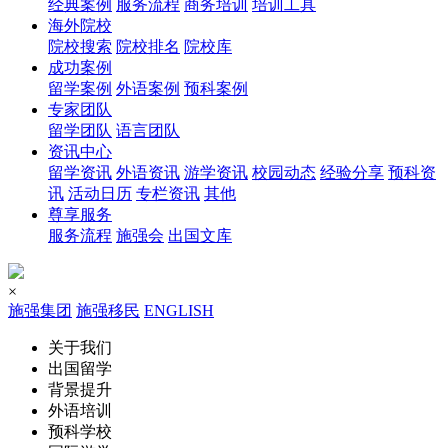
经典案例
服务流程
商务培训
培训工具
海外院校
院校搜索
院校排名
院校库
成功案例
留学案例
外语案例
预科案例
专家团队
留学团队
语言团队
资讯中心
留学资讯
外语资讯
游学资讯
校园动态
经验分享
预科资
讯
活动日历
专栏资讯
其他
尊享服务
服务流程
施强会
出国文库
×
施强集团
施强移民
ENGLISH
关于我们
出国留学
背景提升
外语培训
预科学校