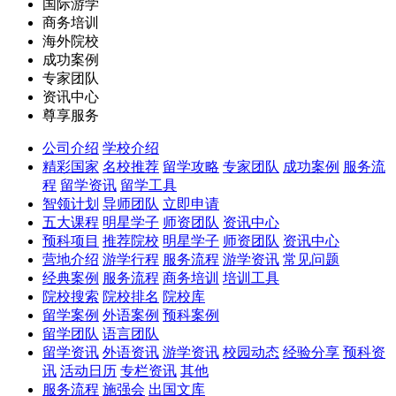
国际游学
商务培训
海外院校
成功案例
专家团队
资讯中心
尊享服务
公司介绍
学校介绍
精彩国家
名校推荐
留学攻略
专家团队
成功案例
服务流
程
留学资讯
留学工具
智领计划
导师团队
立即申请
五大课程
明星学子
师资团队
资讯中心
预科项目
推荐院校
明星学子
师资团队
资讯中心
营地介绍
游学行程
服务流程
游学资讯
常见问题
经典案例
服务流程
商务培训
培训工具
院校搜索
院校排名
院校库
留学案例
外语案例
预科案例
留学团队
语言团队
留学资讯
外语资讯
游学资讯
校园动态
经验分享
预科资
讯
活动日历
专栏资讯
其他
服务流程
施强会
出国文库