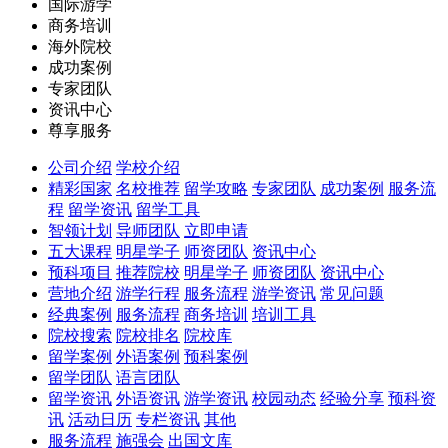
国际游学
商务培训
海外院校
成功案例
专家团队
资讯中心
尊享服务
公司介绍
学校介绍
精彩国家
名校推荐
留学攻略
专家团队
成功案例
服务流
程
留学资讯
留学工具
智领计划
导师团队
立即申请
五大课程
明星学子
师资团队
资讯中心
预科项目
推荐院校
明星学子
师资团队
资讯中心
营地介绍
游学行程
服务流程
游学资讯
常见问题
经典案例
服务流程
商务培训
培训工具
院校搜索
院校排名
院校库
留学案例
外语案例
预科案例
留学团队
语言团队
留学资讯
外语资讯
游学资讯
校园动态
经验分享
预科资
讯
活动日历
专栏资讯
其他
服务流程
施强会
出国文库