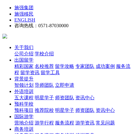
施强集团
施强移民
ENGLISH
咨询热线：0571-87030000
关于我们
公司介绍
学校介绍
出国留学
精彩国家
名校推荐
留学攻略
专家团队
成功案例
服务流
程
留学资讯
留学工具
背景提升
智领计划
导师团队
立即申请
外语培训
五大课程
明星学子
师资团队
资讯中心
预科学校
预科项目
推荐院校
明星学子
师资团队
资讯中心
国际游学
营地介绍
游学行程
服务流程
游学资讯
常见问题
商务培训