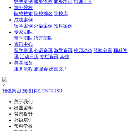
经典案例
服务流程
商务培训
培训工具
海外院校
院校搜索
院校排名
院校库
成功案例
留学案例
外语案例
预科案例
专家团队
留学团队
语言团队
资讯中心
留学资讯
外语资讯
游学资讯
校园动态
经验分享
预科资
讯
活动日历
专栏资讯
其他
尊享服务
服务流程
施强会
出国文库
×
施强集团
施强移民
ENGLISH
关于我们
出国留学
背景提升
外语培训
预科学校