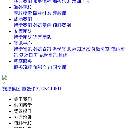
经典案例
服务流程
商务培训
培训工具
海外院校
院校搜索
院校排名
院校库
成功案例
留学案例
外语案例
预科案例
专家团队
留学团队
语言团队
资讯中心
留学资讯
外语资讯
游学资讯
校园动态
经验分享
预科资
讯
活动日历
专栏资讯
其他
尊享服务
服务流程
施强会
出国文库
×
施强集团
施强移民
ENGLISH
关于我们
出国留学
背景提升
外语培训
预科学校