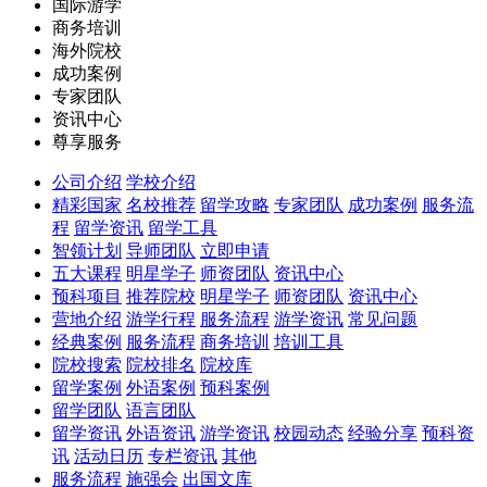
国际游学
商务培训
海外院校
成功案例
专家团队
资讯中心
尊享服务
公司介绍
学校介绍
精彩国家
名校推荐
留学攻略
专家团队
成功案例
服务流
程
留学资讯
留学工具
智领计划
导师团队
立即申请
五大课程
明星学子
师资团队
资讯中心
预科项目
推荐院校
明星学子
师资团队
资讯中心
营地介绍
游学行程
服务流程
游学资讯
常见问题
经典案例
服务流程
商务培训
培训工具
院校搜索
院校排名
院校库
留学案例
外语案例
预科案例
留学团队
语言团队
留学资讯
外语资讯
游学资讯
校园动态
经验分享
预科资
讯
活动日历
专栏资讯
其他
服务流程
施强会
出国文库