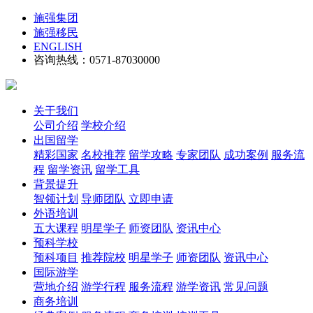
施强集团
施强移民
ENGLISH
咨询热线：0571-87030000
关于我们
公司介绍
学校介绍
出国留学
精彩国家
名校推荐
留学攻略
专家团队
成功案例
服务流
程
留学资讯
留学工具
背景提升
智领计划
导师团队
立即申请
外语培训
五大课程
明星学子
师资团队
资讯中心
预科学校
预科项目
推荐院校
明星学子
师资团队
资讯中心
国际游学
营地介绍
游学行程
服务流程
游学资讯
常见问题
商务培训