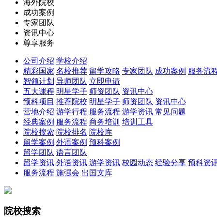
海外院校
成功案例
专家团队
资讯中心
尊享服务
公司介绍
学校介绍
精彩国家
名校推荐
留学攻略
专家团队
成功案例
服务流
智领计划
导师团队
立即申请
五大课程
明星学子
师资团队
资讯中心
预科项目
推荐院校
明星学子
师资团队
资讯中心
营地介绍
游学行程
服务流程
游学资讯
常见问题
经典案例
服务流程
商务培训
培训工具
院校搜索
院校排名
院校库
留学案例
外语案例
预科案例
留学团队
语言团队
留学资讯
外语资讯
游学资讯
校园动态
经验分享
预科资
服务流程
施强会
出国文库
院校搜索