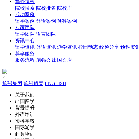
海外院校
院校搜索
院校排名
院校库
成功案例
留学案例
外语案例
预科案例
专家团队
留学团队
语言团队
资讯中心
留学资讯
外语资讯
游学资讯
校园动态
经验分享
预科资
尊享服务
服务流程
施强会
出国文库
×
施强集团
施强移民
ENGLISH
关于我们
出国留学
背景提升
外语培训
预科学校
国际游学
商务培训