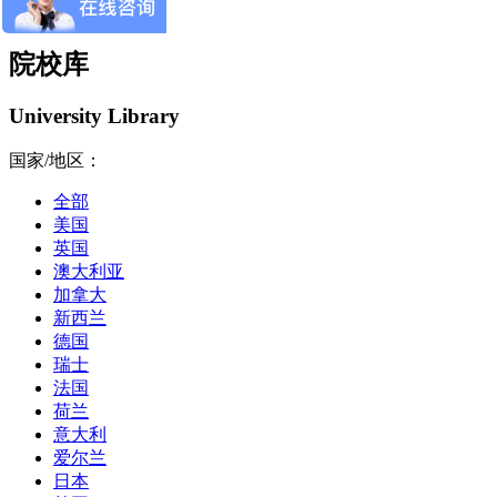
院校库
University Library
国家/地区：
全部
美国
英国
澳大利亚
加拿大
新西兰
德国
瑞士
法国
荷兰
意大利
爱尔兰
日本