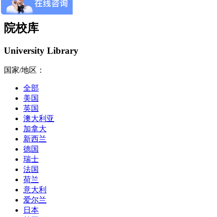
院校库
University Library
国家/地区：
全部
美国
英国
澳大利亚
加拿大
新西兰
德国
瑞士
法国
荷兰
意大利
爱尔兰
日本