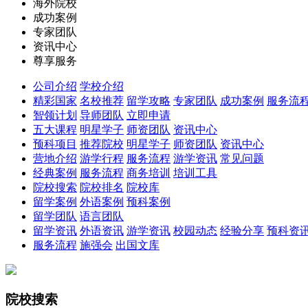
海外院校
成功案例
专家团队
资讯中心
尊享服务
公司介绍
学校介绍
精彩国家
名校推荐
留学攻略
专家团队
成功案例
服务流
智领计划
导师团队
立即申请
五大课程
明星学子
师资团队
资讯中心
预科项目
推荐院校
明星学子
师资团队
资讯中心
营地介绍
游学行程
服务流程
游学资讯
常见问题
经典案例
服务流程
商务培训
培训工具
院校搜索
院校排名
院校库
留学案例
外语案例
预科案例
留学团队
语言团队
留学资讯
外语资讯
游学资讯
校园动态
经验分享
预科资
服务流程
施强会
出国文库
院校搜索