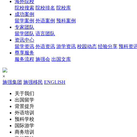
海外院校
院校搜索
院校排名
院校库
成功案例
留学案例
外语案例
预科案例
专家团队
留学团队
语言团队
资讯中心
留学资讯
外语资讯
游学资讯
校园动态
经验分享
预科资
尊享服务
服务流程
施强会
出国文库
×
施强集团
施强移民
ENGLISH
关于我们
出国留学
背景提升
外语培训
预科学校
国际游学
商务培训