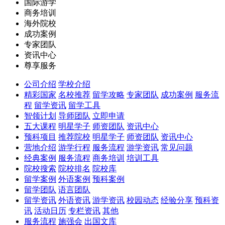
国际游学
商务培训
海外院校
成功案例
专家团队
资讯中心
尊享服务
公司介绍
学校介绍
精彩国家
名校推荐
留学攻略
专家团队
成功案例
服务流
程
留学资讯
留学工具
智领计划
导师团队
立即申请
五大课程
明星学子
师资团队
资讯中心
预科项目
推荐院校
明星学子
师资团队
资讯中心
营地介绍
游学行程
服务流程
游学资讯
常见问题
经典案例
服务流程
商务培训
培训工具
院校搜索
院校排名
院校库
留学案例
外语案例
预科案例
留学团队
语言团队
留学资讯
外语资讯
游学资讯
校园动态
经验分享
预科资
讯
活动日历
专栏资讯
其他
服务流程
施强会
出国文库