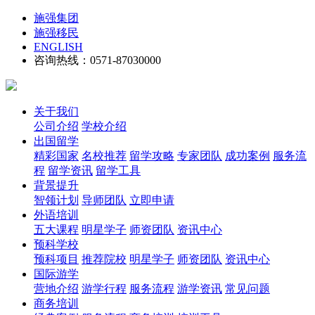
施强集团
施强移民
ENGLISH
咨询热线：0571-87030000
关于我们
公司介绍
学校介绍
出国留学
精彩国家
名校推荐
留学攻略
专家团队
成功案例
服务流
程
留学资讯
留学工具
背景提升
智领计划
导师团队
立即申请
外语培训
五大课程
明星学子
师资团队
资讯中心
预科学校
预科项目
推荐院校
明星学子
师资团队
资讯中心
国际游学
营地介绍
游学行程
服务流程
游学资讯
常见问题
商务培训