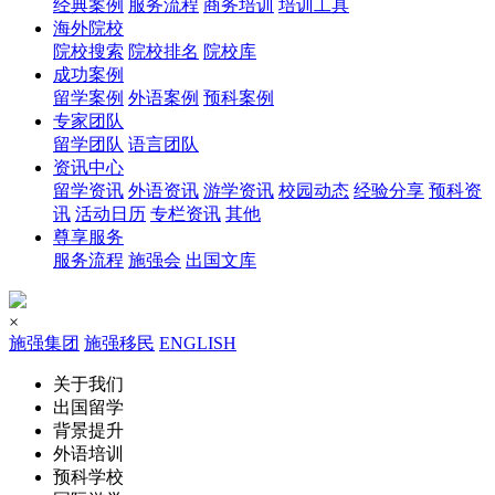
经典案例
服务流程
商务培训
培训工具
海外院校
院校搜索
院校排名
院校库
成功案例
留学案例
外语案例
预科案例
专家团队
留学团队
语言团队
资讯中心
留学资讯
外语资讯
游学资讯
校园动态
经验分享
预科资
讯
活动日历
专栏资讯
其他
尊享服务
服务流程
施强会
出国文库
×
施强集团
施强移民
ENGLISH
关于我们
出国留学
背景提升
外语培训
预科学校