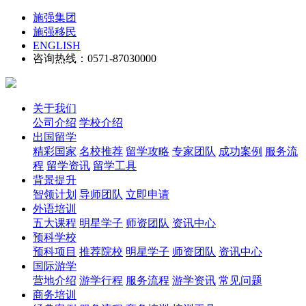
施强集团
施强移民
ENGLISH
咨询热线：0571-87030000
关于我们
公司介绍
学校介绍
出国留学
精彩国家
名校推荐
留学攻略
专家团队
成功案例
服务流
程
留学资讯
留学工具
背景提升
智领计划
导师团队
立即申请
外语培训
五大课程
明星学子
师资团队
资讯中心
预科学校
预科项目
推荐院校
明星学子
师资团队
资讯中心
国际游学
营地介绍
游学行程
服务流程
游学资讯
常见问题
商务培训