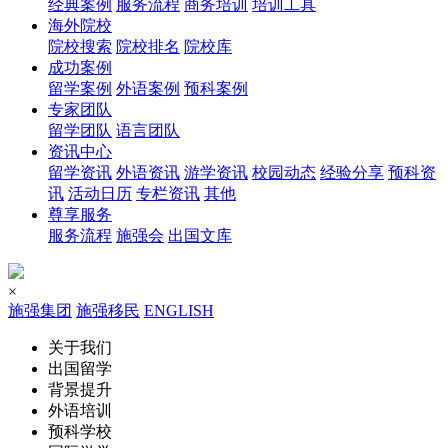
经典案例
服务流程
商务培训
培训工具
海外院校
院校搜索
院校排名
院校库
成功案例
留学案例
外语案例
预科案例
专家团队
留学团队
语言团队
资讯中心
留学资讯
外语资讯
游学资讯
校园动态
经验分享
预科资
讯
活动日历
专栏资讯
其他
尊享服务
服务流程
施强会
出国文库
×
施强集团
施强移民
ENGLISH
关于我们
出国留学
背景提升
外语培训
预科学校