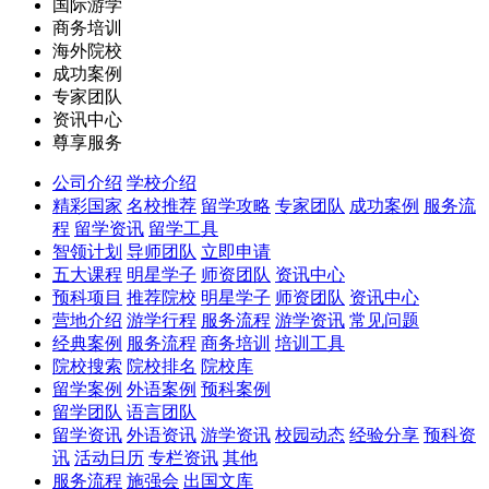
国际游学
商务培训
海外院校
成功案例
专家团队
资讯中心
尊享服务
公司介绍
学校介绍
精彩国家
名校推荐
留学攻略
专家团队
成功案例
服务流
程
留学资讯
留学工具
智领计划
导师团队
立即申请
五大课程
明星学子
师资团队
资讯中心
预科项目
推荐院校
明星学子
师资团队
资讯中心
营地介绍
游学行程
服务流程
游学资讯
常见问题
经典案例
服务流程
商务培训
培训工具
院校搜索
院校排名
院校库
留学案例
外语案例
预科案例
留学团队
语言团队
留学资讯
外语资讯
游学资讯
校园动态
经验分享
预科资
讯
活动日历
专栏资讯
其他
服务流程
施强会
出国文库