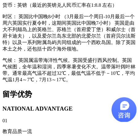
货币：
英镑（最近的英镑兑人民币汇率在1:8.8 左右）
时区：
英国比中国晚8小时 （3月最后一个周日-10月最后一个
周六英国实行夏令时，这期间英国比中国晚7小时） 英国是由
大不列颠岛上的英格兰、苏格兰（首府爱丁堡）和威尔士（首
府卡迪夫），以及爱尔兰岛东北部的北爱尔兰（首府贝尔法斯
特）以及一系列附属岛屿共同组成的一个西欧岛国。除了英国
本土之外，还包括十四个海外领地。
气候：
英国属温带海洋性气候。英国受盛行西风控制。英国
气候图，全年温和湿润，四季寒暑变化不大。温带落叶阔叶林
带。通常最高气温不超过32℃，最低气温不低于－10℃，平均
气温1月4～7℃，7月13～17℃。
留学优势
NATIONAL ADVANTAGE
01
教育品质一流