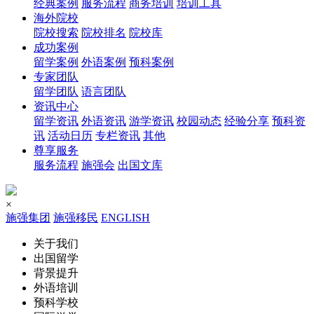
经典案例
服务流程
商务培训
培训工具
海外院校
院校搜索
院校排名
院校库
成功案例
留学案例
外语案例
预科案例
专家团队
留学团队
语言团队
资讯中心
留学资讯
外语资讯
游学资讯
校园动态
经验分享
预科资
讯
活动日历
专栏资讯
其他
尊享服务
服务流程
施强会
出国文库
×
施强集团
施强移民
ENGLISH
关于我们
出国留学
背景提升
外语培训
预科学校