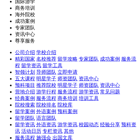
国际游学
商务培训
海外院校
成功案例
专家团队
资讯中心
尊享服务
公司介绍
学校介绍
精彩国家
名校推荐
留学攻略
专家团队
成功案例
服务流
程
留学资讯
留学工具
智领计划
导师团队
立即申请
五大课程
明星学子
师资团队
资讯中心
预科项目
推荐院校
明星学子
师资团队
资讯中心
营地介绍
游学行程
服务流程
游学资讯
常见问题
经典案例
服务流程
商务培训
培训工具
院校搜索
院校排名
院校库
留学案例
外语案例
预科案例
留学团队
语言团队
留学资讯
外语资讯
游学资讯
校园动态
经验分享
预科资
讯
活动日历
专栏资讯
其他
服务流程
施强会
出国文库