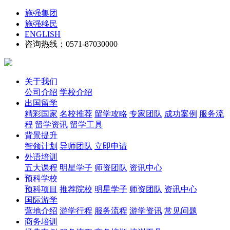
施强集团
施强移民
ENGLISH
咨询热线：0571-87030000
关于我们
公司介绍
学校介绍
出国留学
精彩国家
名校推荐
留学攻略
专家团队
成功案例
服务流
程
留学资讯
留学工具
背景提升
智领计划
导师团队
立即申请
外语培训
五大课程
明星学子
师资团队
资讯中心
预科学校
预科项目
推荐院校
明星学子
师资团队
资讯中心
国际游学
营地介绍
游学行程
服务流程
游学资讯
常见问题
商务培训