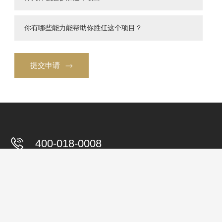
你有哪些能力能帮助你胜任这个项目？
提交申请
400-018-0008
TELEPHONE
customer@cnstrong.cn
E-MAIL
杭州市滨江区滨安路1168号施强广场6号楼