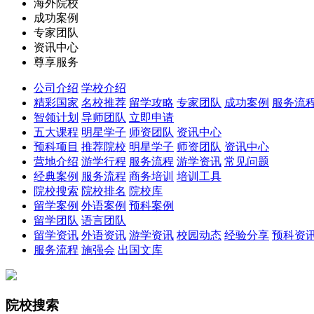
海外院校
成功案例
专家团队
资讯中心
尊享服务
公司介绍
学校介绍
精彩国家
名校推荐
留学攻略
专家团队
成功案例
服务流
智领计划
导师团队
立即申请
五大课程
明星学子
师资团队
资讯中心
预科项目
推荐院校
明星学子
师资团队
资讯中心
营地介绍
游学行程
服务流程
游学资讯
常见问题
经典案例
服务流程
商务培训
培训工具
院校搜索
院校排名
院校库
留学案例
外语案例
预科案例
留学团队
语言团队
留学资讯
外语资讯
游学资讯
校园动态
经验分享
预科资
服务流程
施强会
出国文库
院校搜索