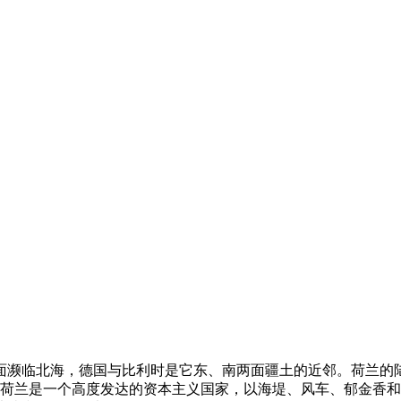
北两面濒临北海，德国与比利时是它东、南两面疆土的近邻。荷兰的陆
镇。荷兰是一个高度发达的资本主义国家，以海堤、风车、郁金香