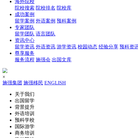
海外院校
院校搜索
院校排名
院校库
成功案例
留学案例
外语案例
预科案例
专家团队
留学团队
语言团队
资讯中心
留学资讯
外语资讯
游学资讯
校园动态
经验分享
预科资
尊享服务
服务流程
施强会
出国文库
×
施强集团
施强移民
ENGLISH
关于我们
出国留学
背景提升
外语培训
预科学校
国际游学
商务培训