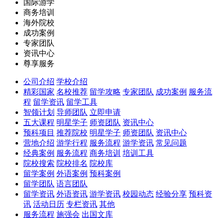
国际游学
商务培训
海外院校
成功案例
专家团队
资讯中心
尊享服务
公司介绍
学校介绍
精彩国家
名校推荐
留学攻略
专家团队
成功案例
服务流
程
留学资讯
留学工具
智领计划
导师团队
立即申请
五大课程
明星学子
师资团队
资讯中心
预科项目
推荐院校
明星学子
师资团队
资讯中心
营地介绍
游学行程
服务流程
游学资讯
常见问题
经典案例
服务流程
商务培训
培训工具
院校搜索
院校排名
院校库
留学案例
外语案例
预科案例
留学团队
语言团队
留学资讯
外语资讯
游学资讯
校园动态
经验分享
预科资
讯
活动日历
专栏资讯
其他
服务流程
施强会
出国文库