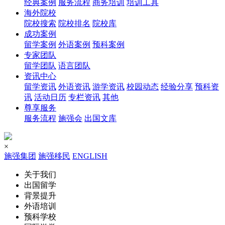
经典案例
服务流程
商务培训
培训工具
海外院校
院校搜索
院校排名
院校库
成功案例
留学案例
外语案例
预科案例
专家团队
留学团队
语言团队
资讯中心
留学资讯
外语资讯
游学资讯
校园动态
经验分享
预科资
讯
活动日历
专栏资讯
其他
尊享服务
服务流程
施强会
出国文库
×
施强集团
施强移民
ENGLISH
关于我们
出国留学
背景提升
外语培训
预科学校