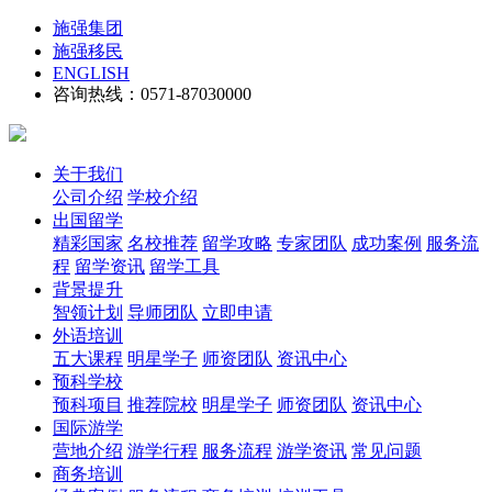
施强集团
施强移民
ENGLISH
咨询热线：0571-87030000
关于我们
公司介绍
学校介绍
出国留学
精彩国家
名校推荐
留学攻略
专家团队
成功案例
服务流
程
留学资讯
留学工具
背景提升
智领计划
导师团队
立即申请
外语培训
五大课程
明星学子
师资团队
资讯中心
预科学校
预科项目
推荐院校
明星学子
师资团队
资讯中心
国际游学
营地介绍
游学行程
服务流程
游学资讯
常见问题
商务培训