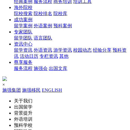
经典案例
服务流程
商务培训
培训工具
海外院校
院校搜索
院校排名
院校库
成功案例
留学案例
外语案例
预科案例
专家团队
留学团队
语言团队
资讯中心
留学资讯
外语资讯
游学资讯
校园动态
经验分享
预科资
讯
活动日历
专栏资讯
其他
尊享服务
服务流程
施强会
出国文库
×
施强集团
施强移民
ENGLISH
关于我们
出国留学
背景提升
外语培训
预科学校