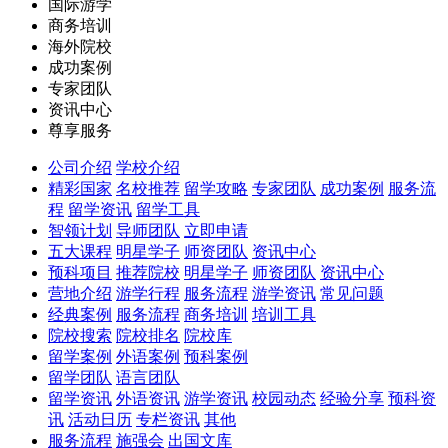
国际游学
商务培训
海外院校
成功案例
专家团队
资讯中心
尊享服务
公司介绍
学校介绍
精彩国家
名校推荐
留学攻略
专家团队
成功案例
服务流
程
留学资讯
留学工具
智领计划
导师团队
立即申请
五大课程
明星学子
师资团队
资讯中心
预科项目
推荐院校
明星学子
师资团队
资讯中心
营地介绍
游学行程
服务流程
游学资讯
常见问题
经典案例
服务流程
商务培训
培训工具
院校搜索
院校排名
院校库
留学案例
外语案例
预科案例
留学团队
语言团队
留学资讯
外语资讯
游学资讯
校园动态
经验分享
预科资
讯
活动日历
专栏资讯
其他
服务流程
施强会
出国文库