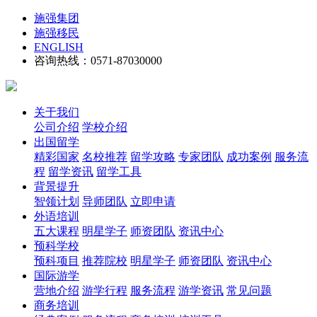
施强集团
施强移民
ENGLISH
咨询热线：0571-87030000
关于我们
公司介绍
学校介绍
出国留学
精彩国家
名校推荐
留学攻略
专家团队
成功案例
服务流
程
留学资讯
留学工具
背景提升
智领计划
导师团队
立即申请
外语培训
五大课程
明星学子
师资团队
资讯中心
预科学校
预科项目
推荐院校
明星学子
师资团队
资讯中心
国际游学
营地介绍
游学行程
服务流程
游学资讯
常见问题
商务培训