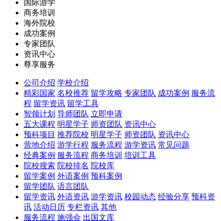
国际游学
商务培训
海外院校
成功案例
专家团队
资讯中心
尊享服务
公司介绍
学校介绍
精彩国家
名校推荐
留学攻略
专家团队
成功案例
服务流
程
留学资讯
留学工具
智领计划
导师团队
立即申请
五大课程
明星学子
师资团队
资讯中心
预科项目
推荐院校
明星学子
师资团队
资讯中心
营地介绍
游学行程
服务流程
游学资讯
常见问题
经典案例
服务流程
商务培训
培训工具
院校搜索
院校排名
院校库
留学案例
外语案例
预科案例
留学团队
语言团队
留学资讯
外语资讯
游学资讯
校园动态
经验分享
预科资
讯
活动日历
专栏资讯
其他
服务流程
施强会
出国文库