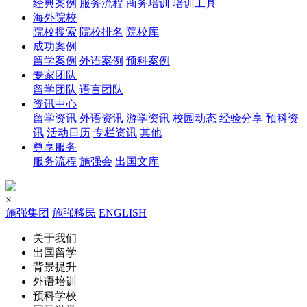
经典案例
服务流程
商务培训
培训工具
海外院校
院校搜索
院校排名
院校库
成功案例
留学案例
外语案例
预科案例
专家团队
留学团队
语言团队
资讯中心
留学资讯
外语资讯
游学资讯
校园动态
经验分享
预科资
讯
活动日历
专栏资讯
其他
尊享服务
服务流程
施强会
出国文库
×
施强集团
施强移民
ENGLISH
关于我们
出国留学
背景提升
外语培训
预科学校