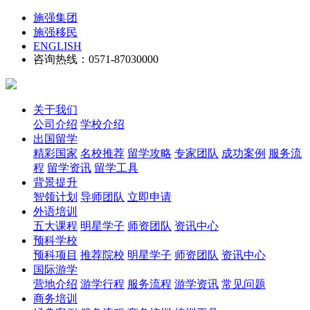
施强集团
施强移民
ENGLISH
咨询热线：0571-87030000
关于我们
公司介绍
学校介绍
出国留学
精彩国家
名校推荐
留学攻略
专家团队
成功案例
服务流
程
留学资讯
留学工具
背景提升
智领计划
导师团队
立即申请
外语培训
五大课程
明星学子
师资团队
资讯中心
预科学校
预科项目
推荐院校
明星学子
师资团队
资讯中心
国际游学
营地介绍
游学行程
服务流程
游学资讯
常见问题
商务培训