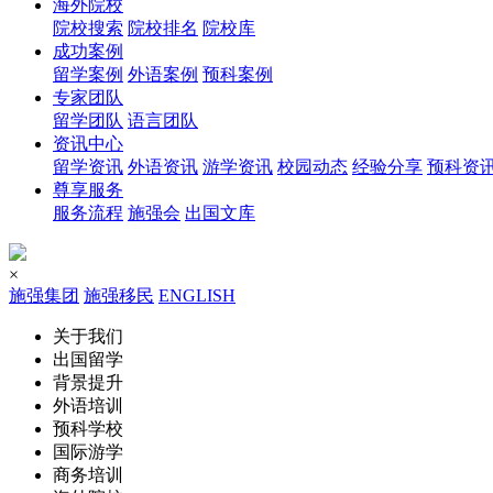
海外院校
院校搜索
院校排名
院校库
成功案例
留学案例
外语案例
预科案例
专家团队
留学团队
语言团队
资讯中心
留学资讯
外语资讯
游学资讯
校园动态
经验分享
预科资
尊享服务
服务流程
施强会
出国文库
×
施强集团
施强移民
ENGLISH
关于我们
出国留学
背景提升
外语培训
预科学校
国际游学
商务培训