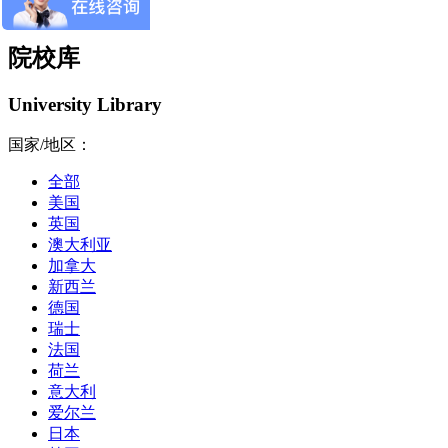
院校库
University Library
国家/地区：
全部
美国
英国
澳大利亚
加拿大
新西兰
德国
瑞士
法国
荷兰
意大利
爱尔兰
日本