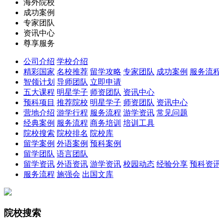
海外院校
成功案例
专家团队
资讯中心
尊享服务
公司介绍
学校介绍
精彩国家
名校推荐
留学攻略
专家团队
成功案例
服务流
智领计划
导师团队
立即申请
五大课程
明星学子
师资团队
资讯中心
预科项目
推荐院校
明星学子
师资团队
资讯中心
营地介绍
游学行程
服务流程
游学资讯
常见问题
经典案例
服务流程
商务培训
培训工具
院校搜索
院校排名
院校库
留学案例
外语案例
预科案例
留学团队
语言团队
留学资讯
外语资讯
游学资讯
校园动态
经验分享
预科资
服务流程
施强会
出国文库
院校搜索