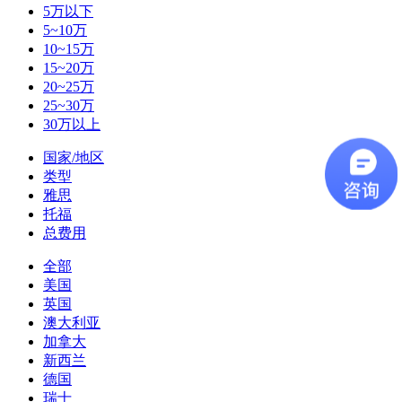
5万以下
5~10万
10~15万
15~20万
20~25万
25~30万
30万以上
国家/地区
类型
雅思
托福
总费用
全部
美国
英国
澳大利亚
加拿大
新西兰
德国
瑞士