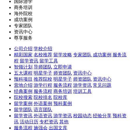
国际游学
商务培训
海外院校
成功案例
专家团队
资讯中心
尊享服务
公司介绍
学校介绍
精彩国家
名校推荐
留学攻略
专家团队
成功案例
服务流
程
留学资讯
留学工具
智领计划
导师团队
立即申请
五大课程
明星学子
师资团队
资讯中心
预科项目
推荐院校
明星学子
师资团队
资讯中心
营地介绍
游学行程
服务流程
游学资讯
常见问题
经典案例
服务流程
商务培训
培训工具
院校搜索
院校排名
院校库
留学案例
外语案例
预科案例
留学团队
语言团队
留学资讯
外语资讯
游学资讯
校园动态
经验分享
预科资
讯
活动日历
专栏资讯
其他
服务流程
施强会
出国文库