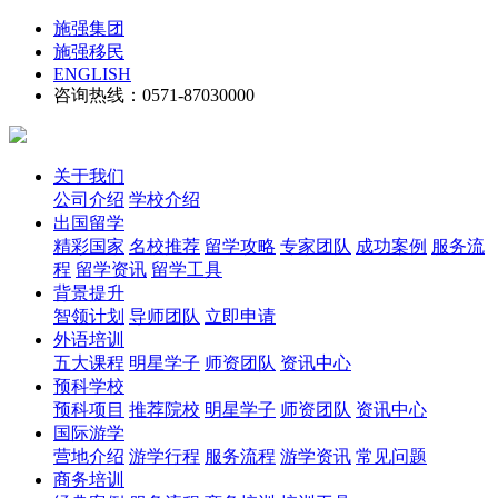
施强集团
施强移民
ENGLISH
咨询热线：0571-87030000
关于我们
公司介绍
学校介绍
出国留学
精彩国家
名校推荐
留学攻略
专家团队
成功案例
服务流
程
留学资讯
留学工具
背景提升
智领计划
导师团队
立即申请
外语培训
五大课程
明星学子
师资团队
资讯中心
预科学校
预科项目
推荐院校
明星学子
师资团队
资讯中心
国际游学
营地介绍
游学行程
服务流程
游学资讯
常见问题
商务培训