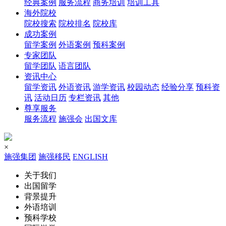
经典案例
服务流程
商务培训
培训工具
海外院校
院校搜索
院校排名
院校库
成功案例
留学案例
外语案例
预科案例
专家团队
留学团队
语言团队
资讯中心
留学资讯
外语资讯
游学资讯
校园动态
经验分享
预科资
讯
活动日历
专栏资讯
其他
尊享服务
服务流程
施强会
出国文库
×
施强集团
施强移民
ENGLISH
关于我们
出国留学
背景提升
外语培训
预科学校