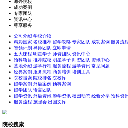
海外院校
成功案例
专家团队
资讯中心
尊享服务
公司介绍
学校介绍
精彩国家
名校推荐
留学攻略
专家团队
成功案例
服务流
智领计划
导师团队
立即申请
五大课程
明星学子
师资团队
资讯中心
预科项目
推荐院校
明星学子
师资团队
资讯中心
营地介绍
游学行程
服务流程
游学资讯
常见问题
经典案例
服务流程
商务培训
培训工具
院校搜索
院校排名
院校库
留学案例
外语案例
预科案例
留学团队
语言团队
留学资讯
外语资讯
游学资讯
校园动态
经验分享
预科资
服务流程
施强会
出国文库
院校搜索