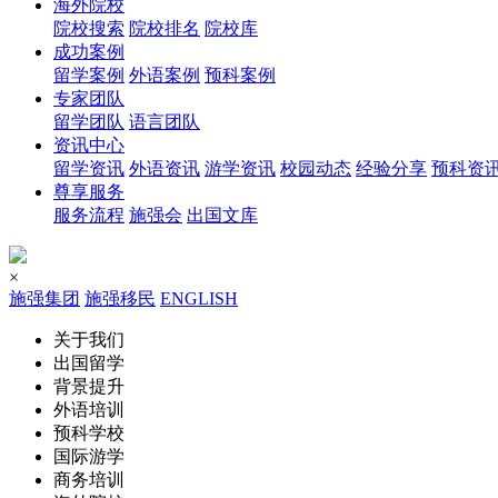
海外院校
院校搜索
院校排名
院校库
成功案例
留学案例
外语案例
预科案例
专家团队
留学团队
语言团队
资讯中心
留学资讯
外语资讯
游学资讯
校园动态
经验分享
预科资
尊享服务
服务流程
施强会
出国文库
×
施强集团
施强移民
ENGLISH
关于我们
出国留学
背景提升
外语培训
预科学校
国际游学
商务培训