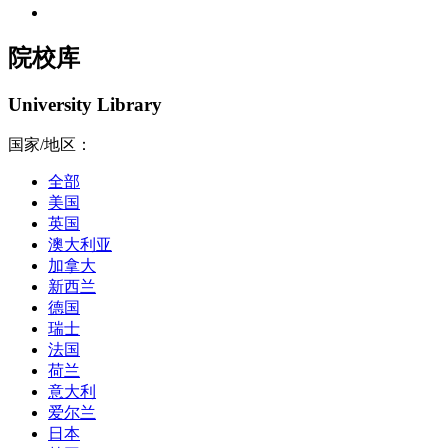
院校库
University Library
国家/地区：
全部
美国
英国
澳大利亚
加拿大
新西兰
德国
瑞士
法国
荷兰
意大利
爱尔兰
日本