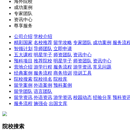
海外院校
成功案例
专家团队
资讯中心
尊享服务
公司介绍
学校介绍
精彩国家
名校推荐
留学攻略
专家团队
成功案例
服务流
智领计划
导师团队
立即申请
五大课程
明星学子
师资团队
资讯中心
预科项目
推荐院校
明星学子
师资团队
资讯中心
营地介绍
游学行程
服务流程
游学资讯
常见问题
经典案例
服务流程
商务培训
培训工具
院校搜索
院校排名
院校库
留学案例
外语案例
预科案例
留学团队
语言团队
留学资讯
外语资讯
游学资讯
校园动态
经验分享
预科资
服务流程
施强会
出国文库
院校搜索