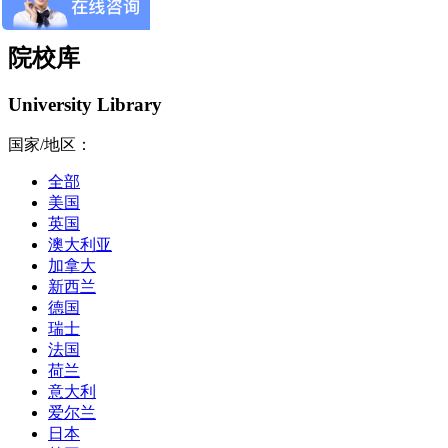
院校库
University Library
国家/地区：
全部
美国
英国
澳大利亚
加拿大
新西兰
德国
瑞士
法国
荷兰
意大利
爱尔兰
日本