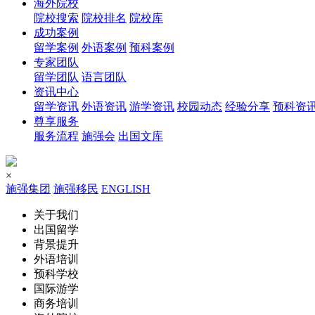
海外院校
院校搜索
院校排名
院校库
成功案例
留学案例
外语案例
预科案例
专家团队
留学团队
语言团队
资讯中心
留学资讯
外语资讯
游学资讯
校园动态
经验分享
预科资
尊享服务
服务流程
施强会
出国文库
×
施强集团
施强移民
ENGLISH
关于我们
出国留学
背景提升
外语培训
预科学校
国际游学
商务培训