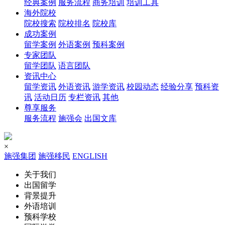
经典案例
服务流程
商务培训
培训工具
海外院校
院校搜索
院校排名
院校库
成功案例
留学案例
外语案例
预科案例
专家团队
留学团队
语言团队
资讯中心
留学资讯
外语资讯
游学资讯
校园动态
经验分享
预科资
讯
活动日历
专栏资讯
其他
尊享服务
服务流程
施强会
出国文库
×
施强集团
施强移民
ENGLISH
关于我们
出国留学
背景提升
外语培训
预科学校