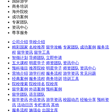
国际游学
商务培训
海外院校
成功案例
专家团队
资讯中心
尊享服务
公司介绍
学校介绍
精彩国家
名校推荐
留学攻略
专家团队
成功案例
服务流
程
留学资讯
留学工具
智领计划
导师团队
立即申请
五大课程
明星学子
师资团队
资讯中心
预科项目
推荐院校
明星学子
师资团队
资讯中心
营地介绍
游学行程
服务流程
游学资讯
常见问题
经典案例
服务流程
商务培训
培训工具
院校搜索
院校排名
院校库
留学案例
外语案例
预科案例
留学团队
语言团队
留学资讯
外语资讯
游学资讯
校园动态
经验分享
预科资
讯
活动日历
专栏资讯
其他
服务流程
施强会
出国文库