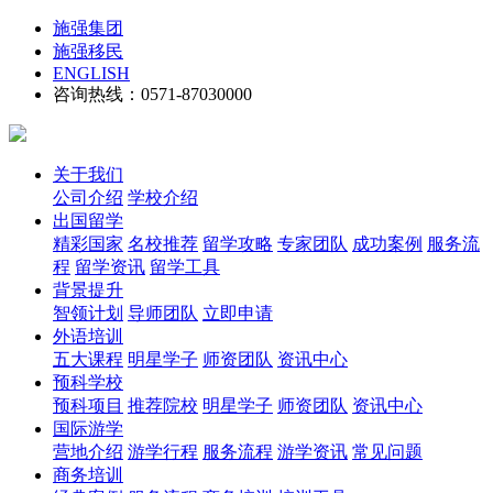
施强集团
施强移民
ENGLISH
咨询热线：0571-87030000
关于我们
公司介绍
学校介绍
出国留学
精彩国家
名校推荐
留学攻略
专家团队
成功案例
服务流
程
留学资讯
留学工具
背景提升
智领计划
导师团队
立即申请
外语培训
五大课程
明星学子
师资团队
资讯中心
预科学校
预科项目
推荐院校
明星学子
师资团队
资讯中心
国际游学
营地介绍
游学行程
服务流程
游学资讯
常见问题
商务培训