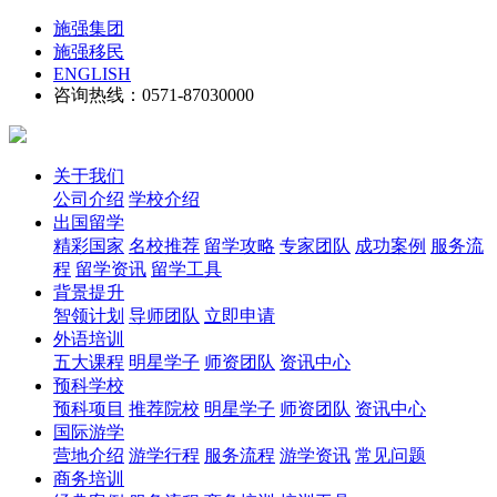
施强集团
施强移民
ENGLISH
咨询热线：0571-87030000
关于我们
公司介绍
学校介绍
出国留学
精彩国家
名校推荐
留学攻略
专家团队
成功案例
服务流
程
留学资讯
留学工具
背景提升
智领计划
导师团队
立即申请
外语培训
五大课程
明星学子
师资团队
资讯中心
预科学校
预科项目
推荐院校
明星学子
师资团队
资讯中心
国际游学
营地介绍
游学行程
服务流程
游学资讯
常见问题
商务培训