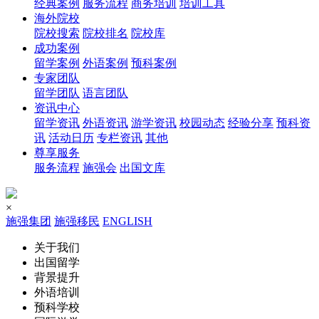
经典案例
服务流程
商务培训
培训工具
海外院校
院校搜索
院校排名
院校库
成功案例
留学案例
外语案例
预科案例
专家团队
留学团队
语言团队
资讯中心
留学资讯
外语资讯
游学资讯
校园动态
经验分享
预科资
讯
活动日历
专栏资讯
其他
尊享服务
服务流程
施强会
出国文库
×
施强集团
施强移民
ENGLISH
关于我们
出国留学
背景提升
外语培训
预科学校