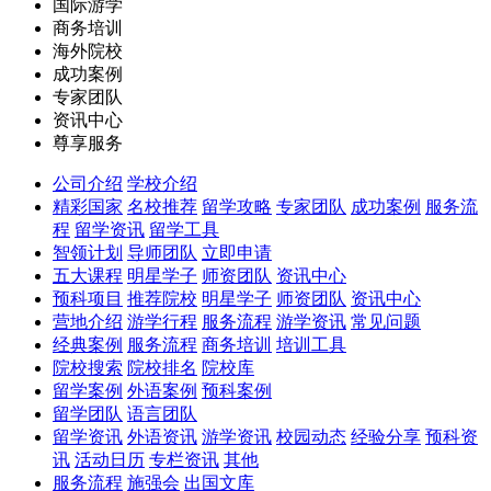
国际游学
商务培训
海外院校
成功案例
专家团队
资讯中心
尊享服务
公司介绍
学校介绍
精彩国家
名校推荐
留学攻略
专家团队
成功案例
服务流
程
留学资讯
留学工具
智领计划
导师团队
立即申请
五大课程
明星学子
师资团队
资讯中心
预科项目
推荐院校
明星学子
师资团队
资讯中心
营地介绍
游学行程
服务流程
游学资讯
常见问题
经典案例
服务流程
商务培训
培训工具
院校搜索
院校排名
院校库
留学案例
外语案例
预科案例
留学团队
语言团队
留学资讯
外语资讯
游学资讯
校园动态
经验分享
预科资
讯
活动日历
专栏资讯
其他
服务流程
施强会
出国文库