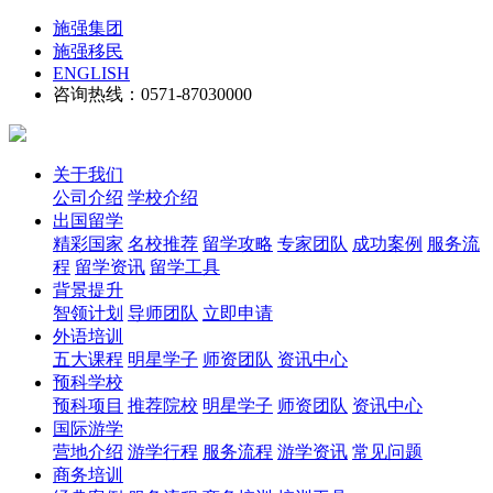
施强集团
施强移民
ENGLISH
咨询热线：0571-87030000
关于我们
公司介绍
学校介绍
出国留学
精彩国家
名校推荐
留学攻略
专家团队
成功案例
服务流
程
留学资讯
留学工具
背景提升
智领计划
导师团队
立即申请
外语培训
五大课程
明星学子
师资团队
资讯中心
预科学校
预科项目
推荐院校
明星学子
师资团队
资讯中心
国际游学
营地介绍
游学行程
服务流程
游学资讯
常见问题
商务培训