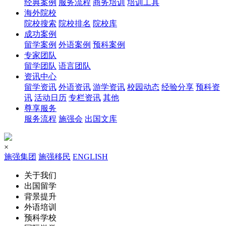
经典案例
服务流程
商务培训
培训工具
海外院校
院校搜索
院校排名
院校库
成功案例
留学案例
外语案例
预科案例
专家团队
留学团队
语言团队
资讯中心
留学资讯
外语资讯
游学资讯
校园动态
经验分享
预科资
讯
活动日历
专栏资讯
其他
尊享服务
服务流程
施强会
出国文库
×
施强集团
施强移民
ENGLISH
关于我们
出国留学
背景提升
外语培训
预科学校