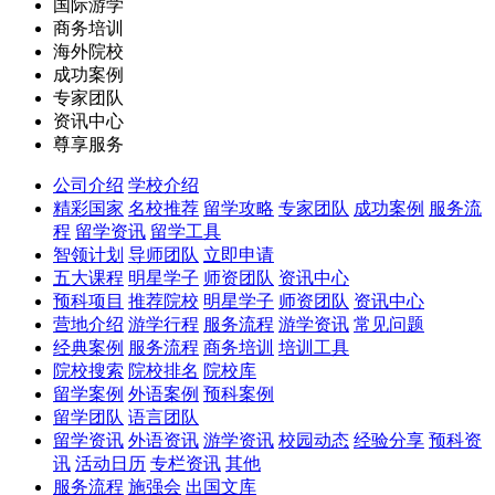
国际游学
商务培训
海外院校
成功案例
专家团队
资讯中心
尊享服务
公司介绍
学校介绍
精彩国家
名校推荐
留学攻略
专家团队
成功案例
服务流
程
留学资讯
留学工具
智领计划
导师团队
立即申请
五大课程
明星学子
师资团队
资讯中心
预科项目
推荐院校
明星学子
师资团队
资讯中心
营地介绍
游学行程
服务流程
游学资讯
常见问题
经典案例
服务流程
商务培训
培训工具
院校搜索
院校排名
院校库
留学案例
外语案例
预科案例
留学团队
语言团队
留学资讯
外语资讯
游学资讯
校园动态
经验分享
预科资
讯
活动日历
专栏资讯
其他
服务流程
施强会
出国文库