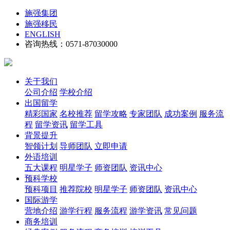
施强集团
施强移民
ENGLISH
咨询热线：0571-87030000
关于我们
公司介绍
学校介绍
出国留学
精彩国家
名校推荐
留学攻略
专家团队
成功案例
服务流
程
留学资讯
留学工具
背景提升
智领计划
导师团队
立即申请
外语培训
五大课程
明星学子
师资团队
资讯中心
预科学校
预科项目
推荐院校
明星学子
师资团队
资讯中心
国际游学
营地介绍
游学行程
服务流程
游学资讯
常见问题
商务培训