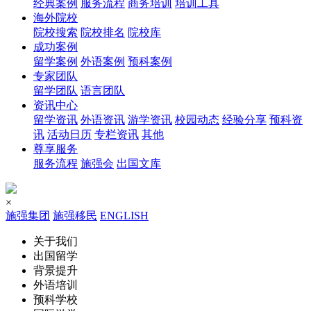
经典案例
服务流程
商务培训
培训工具
海外院校
院校搜索
院校排名
院校库
成功案例
留学案例
外语案例
预科案例
专家团队
留学团队
语言团队
资讯中心
留学资讯
外语资讯
游学资讯
校园动态
经验分享
预科资
讯
活动日历
专栏资讯
其他
尊享服务
服务流程
施强会
出国文库
×
施强集团
施强移民
ENGLISH
关于我们
出国留学
背景提升
外语培训
预科学校