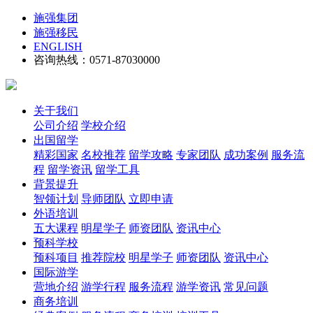
施强集团
施强移民
ENGLISH
咨询热线：0571-87030000
关于我们
公司介绍
学校介绍
出国留学
精彩国家
名校推荐
留学攻略
专家团队
成功案例
服务流
程
留学资讯
留学工具
背景提升
智领计划
导师团队
立即申请
外语培训
五大课程
明星学子
师资团队
资讯中心
预科学校
预科项目
推荐院校
明星学子
师资团队
资讯中心
国际游学
营地介绍
游学行程
服务流程
游学资讯
常见问题
商务培训