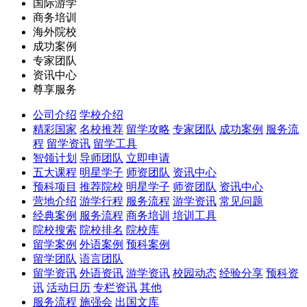
国际游学
商务培训
海外院校
成功案例
专家团队
资讯中心
尊享服务
公司介绍
学校介绍
精彩国家
名校推荐
留学攻略
专家团队
成功案例
服务流
程
留学资讯
留学工具
智领计划
导师团队
立即申请
五大课程
明星学子
师资团队
资讯中心
预科项目
推荐院校
明星学子
师资团队
资讯中心
营地介绍
游学行程
服务流程
游学资讯
常见问题
经典案例
服务流程
商务培训
培训工具
院校搜索
院校排名
院校库
留学案例
外语案例
预科案例
留学团队
语言团队
留学资讯
外语资讯
游学资讯
校园动态
经验分享
预科资
讯
活动日历
专栏资讯
其他
服务流程
施强会
出国文库