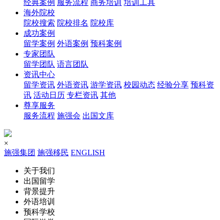
经典案例
服务流程
商务培训
培训工具
海外院校
院校搜索
院校排名
院校库
成功案例
留学案例
外语案例
预科案例
专家团队
留学团队
语言团队
资讯中心
留学资讯
外语资讯
游学资讯
校园动态
经验分享
预科资
讯
活动日历
专栏资讯
其他
尊享服务
服务流程
施强会
出国文库
×
施强集团
施强移民
ENGLISH
关于我们
出国留学
背景提升
外语培训
预科学校