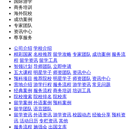
国际游学
商务培训
海外院校
成功案例
专家团队
资讯中心
尊享服务
公司介绍
学校介绍
精彩国家
名校推荐
留学攻略
专家团队
成功案例
服务流
程
留学资讯
留学工具
智领计划
导师团队
立即申请
五大课程
明星学子
师资团队
资讯中心
预科项目
推荐院校
明星学子
师资团队
资讯中心
营地介绍
游学行程
服务流程
游学资讯
常见问题
经典案例
服务流程
商务培训
培训工具
院校搜索
院校排名
院校库
留学案例
外语案例
预科案例
留学团队
语言团队
留学资讯
外语资讯
游学资讯
校园动态
经验分享
预科资
讯
活动日历
专栏资讯
其他
服务流程
施强会
出国文库