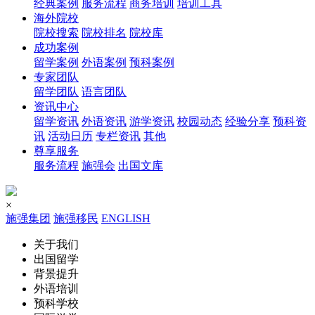
经典案例
服务流程
商务培训
培训工具
海外院校
院校搜索
院校排名
院校库
成功案例
留学案例
外语案例
预科案例
专家团队
留学团队
语言团队
资讯中心
留学资讯
外语资讯
游学资讯
校园动态
经验分享
预科资
讯
活动日历
专栏资讯
其他
尊享服务
服务流程
施强会
出国文库
×
施强集团
施强移民
ENGLISH
关于我们
出国留学
背景提升
外语培训
预科学校