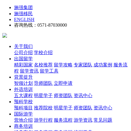
施强集团
施强移民
ENGLISH
咨询热线：0571-87030000
关于我们
公司介绍
学校介绍
出国留学
精彩国家
名校推荐
留学攻略
专家团队
成功案例
服务流
程
留学资讯
留学工具
背景提升
智领计划
导师团队
立即申请
外语培训
五大课程
明星学子
师资团队
资讯中心
预科学校
预科项目
推荐院校
明星学子
师资团队
资讯中心
国际游学
营地介绍
游学行程
服务流程
游学资讯
常见问题
商务培训