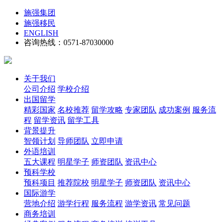
施强集团
施强移民
ENGLISH
咨询热线：0571-87030000
关于我们
公司介绍
学校介绍
出国留学
精彩国家
名校推荐
留学攻略
专家团队
成功案例
服务流
程
留学资讯
留学工具
背景提升
智领计划
导师团队
立即申请
外语培训
五大课程
明星学子
师资团队
资讯中心
预科学校
预科项目
推荐院校
明星学子
师资团队
资讯中心
国际游学
营地介绍
游学行程
服务流程
游学资讯
常见问题
商务培训