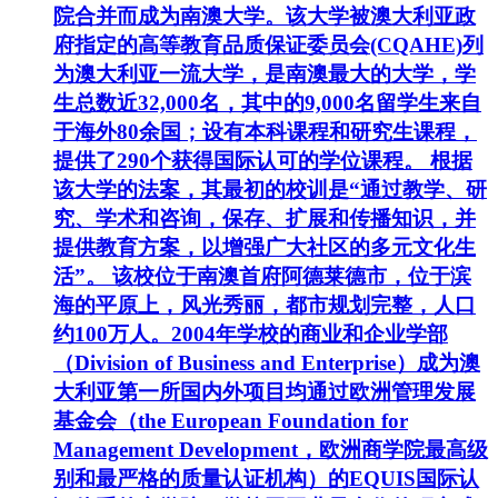
院合并而成为南澳大学。该大学被澳大利亚政
府指定的高等教育品质保证委员会(CQAHE)列
为澳大利亚一流大学，是南澳最大的大学，学
生总数近32,000名，其中的9,000名留学生来自
于海外80余国；设有本科课程和研究生课程，
提供了290个获得国际认可的学位课程。 根据
该大学的法案，其最初的校训是“通过教学、研
究、学术和咨询，保存、扩展和传播知识，并
提供教育方案，以增强广大社区的多元文化生
活”。 该校位于南澳首府阿德莱德市，位于滨
海的平原上，风光秀丽，都市规划完整，人口
约100万人。2004年学校的商业和企业学部
（Division of Business and Enterprise）成为澳
大利亚第一所国内外项目均通过欧洲管理发展
基金会（the European Foundation for
Management Development，欧洲商学院最高级
别和最严格的质量认证机构）的EQUIS国际认