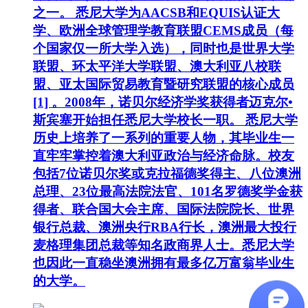
之一。 悉尼大学为AACSB和EQUIS认证大
学、欧洲全球管理学教育联盟CEMS成员（每
个国家仅一所大学入选），同时也是世界大学
联盟、环太平洋大学联盟、澳大利亚八校联
盟、亚太国际贸易教育暨研究联盟的核心成员
[1] 。2008年，诺贝尔经济学奖获得者迈克尔•
斯宾塞开始担任悉尼大学校长一职。 悉尼大学
历史上培养了一系列的重要人物，其毕业生一
直牢牢掌控着澳大利亚政治与经济命脉。校友
包括7位诺贝尔奖或克拉福德奖得主、八位澳洲
总理、23位最高法院法官、101名罗德奖学金获
得者、联合国大会主席、国际法院院长、世界
银行总裁、澳洲央行RBA行长，澳洲最大投行
麦格理集团总裁等知名政商界人士。悉尼大学
也因此一直稳坐澳洲拥有最多亿万富翁毕业生
的大学。