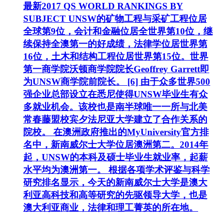
最新2017 QS WORLD RANKINGS BY
SUBJECT UNSW的矿物工程与采矿工程位居
全球第9位，会计和金融位居全世界第10位，继
续保持全澳第一的好成绩，法律学位居世界第
16位，土木和结构工程位居世界第15位。世界
第一商学院沃顿商学院院长Geoffrey Garrett即
为UNSW商学院前院长。 [6] 由于众多世界500
强企业总部设立在悉尼使得UNSW毕业生有众
多就业机会。该校也是南半球唯一一所与北美
常春藤盟校宾夕法尼亚大学建立了合作关系的
院校。 在澳洲政府推出的MyUniversity官方排
名中，新南威尔士大学位居澳洲第二。2014年
起，UNSW的本科及硕士毕业生就业率，起薪
水平均为澳洲第一。 根据各项学术评鉴与科学
研究排名显示，今天的新南威尔士大学是澳大
利亚高科技和高等研究的先驱领导大学，也是
澳大利亚商业，法律和理工菁英的所在地。