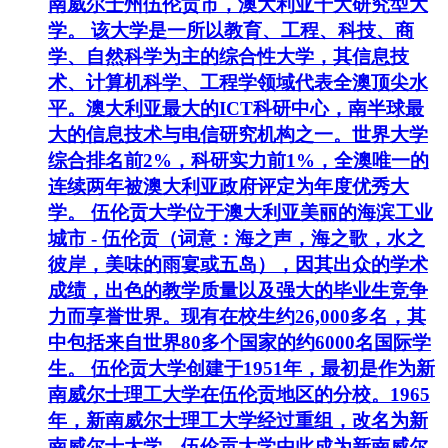
南威尔士州伍伦贡市，澳大利亚十大研究型大
学。 该大学是一所以教育、工程、科技、商
学、自然科学为主的综合性大学，其信息技
术、计算机科学、工程学领域代表全澳顶尖水
平。澳大利亚最大的ICT科研中心，南半球最
大的信息技术与电信研究机构之一。世界大学
综合排名前2%，科研实力前1%，全澳唯一的
连续两年被澳大利亚政府评定为年度优秀大
学。 伍伦贡大学位于澳大利亚美丽的海滨工业
城市 - 伍伦贡（词意：海之声，海之歌，水之
彼岸，美味的雨宴或五岛），因其出众的学术
成绩，出色的教学质量以及强大的毕业生竞争
力而享誉世界。现有在校生约26,000多名，其
中包括来自世界80多个国家的约6000名国际学
生。 伍伦贡大学创建于1951年，最初是作为新
南威尔士理工大学在伍伦贡地区的分校。1965
年，新南威尔士理工大学经过重组，改名为新
南威尔士大学，伍伦贡大学由此成为新南威尔