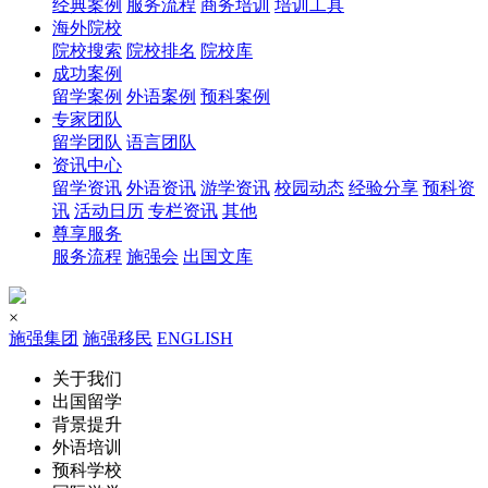
经典案例
服务流程
商务培训
培训工具
海外院校
院校搜索
院校排名
院校库
成功案例
留学案例
外语案例
预科案例
专家团队
留学团队
语言团队
资讯中心
留学资讯
外语资讯
游学资讯
校园动态
经验分享
预科资
讯
活动日历
专栏资讯
其他
尊享服务
服务流程
施强会
出国文库
×
施强集团
施强移民
ENGLISH
关于我们
出国留学
背景提升
外语培训
预科学校