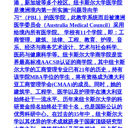
港，新加坡等多个校区。纽卡斯尔大学医学院
是澳洲境内第一所实施“问题导向学
习”（PBL）的医学院，此教学系统而后被澳洲
医学委员会（Australia Medical Council）采用
给境内所有医学院。 学校有11个学院，即：工
商管理、建筑、法律、工程、教育、护理、音
乐、经济与商务艺术设计、艺术与社会科学、
医药与健康科学等。纽卡斯尔大学商学院是世
界最高标准AACSB认证的商学院，其中纽卡斯
尔大学的工商管理专业已有21年的历史，持有
该学院MBA学位的学生，将有资格成为澳大利
亚工商管理学会(CMAA)的成员。同时，她的
建筑学、工程学、医学以及护理学在澳大利亚
始终处于一流水平。历年来纽卡斯尔大学的科
研资金排名始终处于前十名，也是国际公认的
优秀科研中心。在过去的35年中，纽卡斯尔大
学以其优异的学术成就跻身于国家顶级研究型