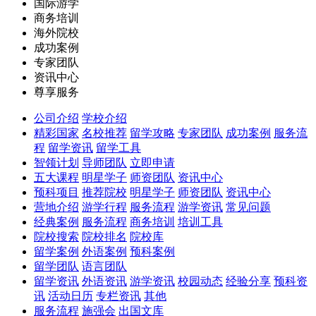
国际游学
商务培训
海外院校
成功案例
专家团队
资讯中心
尊享服务
公司介绍
学校介绍
精彩国家
名校推荐
留学攻略
专家团队
成功案例
服务流
程
留学资讯
留学工具
智领计划
导师团队
立即申请
五大课程
明星学子
师资团队
资讯中心
预科项目
推荐院校
明星学子
师资团队
资讯中心
营地介绍
游学行程
服务流程
游学资讯
常见问题
经典案例
服务流程
商务培训
培训工具
院校搜索
院校排名
院校库
留学案例
外语案例
预科案例
留学团队
语言团队
留学资讯
外语资讯
游学资讯
校园动态
经验分享
预科资
讯
活动日历
专栏资讯
其他
服务流程
施强会
出国文库