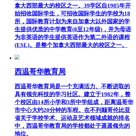
拿大西部最大的校区之一。39学区自1985年开
始招收国际学生，可招收国际学生的学校为18
所，国际教育计划为来自加拿大以外国家的学
生提供优质的中学教育(8至12年级)，并为母语
为非英语的学生提供英语作为第二外语的课程
(ESL)。是整个加拿大西部最大的校区之一。
西温哥华教育局
西温哥华教育局是一个充满活力、不断进取的
具有领先科技的学习社区。建立于1982年，整
个校区由14所小学和3所中学组成，距离温哥华
市中心大约20分钟的车程。在不列颠哥伦比亚
省关于学校学术、运动及艺术领域成就的排名
中，西温哥华教育局的学校都处于遥遥领先的
地位。