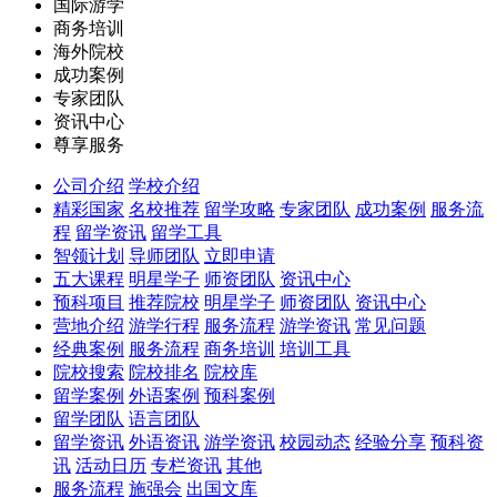
国际游学
商务培训
海外院校
成功案例
专家团队
资讯中心
尊享服务
公司介绍
学校介绍
精彩国家
名校推荐
留学攻略
专家团队
成功案例
服务流
程
留学资讯
留学工具
智领计划
导师团队
立即申请
五大课程
明星学子
师资团队
资讯中心
预科项目
推荐院校
明星学子
师资团队
资讯中心
营地介绍
游学行程
服务流程
游学资讯
常见问题
经典案例
服务流程
商务培训
培训工具
院校搜索
院校排名
院校库
留学案例
外语案例
预科案例
留学团队
语言团队
留学资讯
外语资讯
游学资讯
校园动态
经验分享
预科资
讯
活动日历
专栏资讯
其他
服务流程
施强会
出国文库