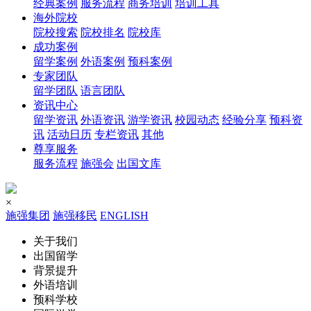
经典案例
服务流程
商务培训
培训工具
海外院校
院校搜索
院校排名
院校库
成功案例
留学案例
外语案例
预科案例
专家团队
留学团队
语言团队
资讯中心
留学资讯
外语资讯
游学资讯
校园动态
经验分享
预科资
讯
活动日历
专栏资讯
其他
尊享服务
服务流程
施强会
出国文库
×
施强集团
施强移民
ENGLISH
关于我们
出国留学
背景提升
外语培训
预科学校