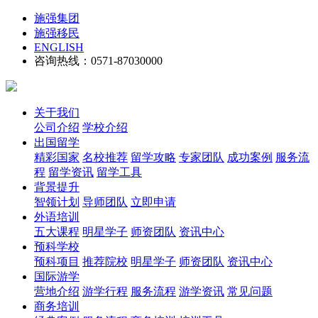
施强集团
施强移民
ENGLISH
咨询热线：0571-87030000
关于我们
公司介绍
学校介绍
出国留学
精彩国家
名校推荐
留学攻略
专家团队
成功案例
服务流
程
留学资讯
留学工具
背景提升
智领计划
导师团队
立即申请
外语培训
五大课程
明星学子
师资团队
资讯中心
预科学校
预科项目
推荐院校
明星学子
师资团队
资讯中心
国际游学
营地介绍
游学行程
服务流程
游学资讯
常见问题
商务培训