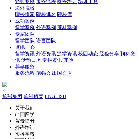
经典案例
服务流程
商务培训
培训工具
海外院校
院校搜索
院校排名
院校库
成功案例
留学案例
外语案例
预科案例
专家团队
留学团队
语言团队
资讯中心
留学资讯
外语资讯
游学资讯
校园动态
经验分享
预科资
讯
活动日历
专栏资讯
其他
尊享服务
服务流程
施强会
出国文库
×
施强集团
施强移民
ENGLISH
关于我们
出国留学
背景提升
外语培训
预科学校