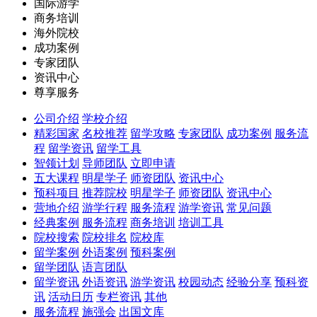
国际游学
商务培训
海外院校
成功案例
专家团队
资讯中心
尊享服务
公司介绍
学校介绍
精彩国家
名校推荐
留学攻略
专家团队
成功案例
服务流
程
留学资讯
留学工具
智领计划
导师团队
立即申请
五大课程
明星学子
师资团队
资讯中心
预科项目
推荐院校
明星学子
师资团队
资讯中心
营地介绍
游学行程
服务流程
游学资讯
常见问题
经典案例
服务流程
商务培训
培训工具
院校搜索
院校排名
院校库
留学案例
外语案例
预科案例
留学团队
语言团队
留学资讯
外语资讯
游学资讯
校园动态
经验分享
预科资
讯
活动日历
专栏资讯
其他
服务流程
施强会
出国文库