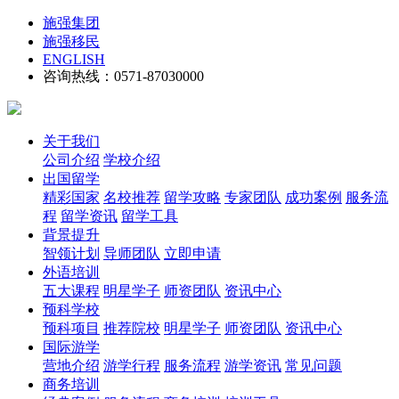
施强集团
施强移民
ENGLISH
咨询热线：0571-87030000
关于我们
公司介绍
学校介绍
出国留学
精彩国家
名校推荐
留学攻略
专家团队
成功案例
服务流
程
留学资讯
留学工具
背景提升
智领计划
导师团队
立即申请
外语培训
五大课程
明星学子
师资团队
资讯中心
预科学校
预科项目
推荐院校
明星学子
师资团队
资讯中心
国际游学
营地介绍
游学行程
服务流程
游学资讯
常见问题
商务培训