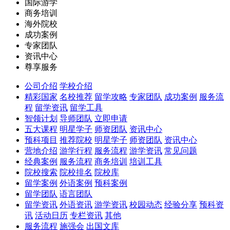
国际游学
商务培训
海外院校
成功案例
专家团队
资讯中心
尊享服务
公司介绍
学校介绍
精彩国家
名校推荐
留学攻略
专家团队
成功案例
服务流
程
留学资讯
留学工具
智领计划
导师团队
立即申请
五大课程
明星学子
师资团队
资讯中心
预科项目
推荐院校
明星学子
师资团队
资讯中心
营地介绍
游学行程
服务流程
游学资讯
常见问题
经典案例
服务流程
商务培训
培训工具
院校搜索
院校排名
院校库
留学案例
外语案例
预科案例
留学团队
语言团队
留学资讯
外语资讯
游学资讯
校园动态
经验分享
预科资
讯
活动日历
专栏资讯
其他
服务流程
施强会
出国文库