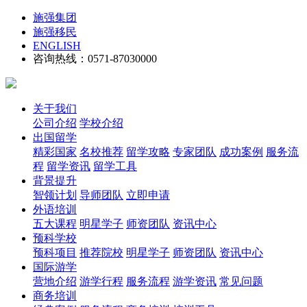
施强集团
施强移民
ENGLISH
咨询热线：0571-87030000
关于我们
公司介绍
学校介绍
出国留学
精彩国家
名校推荐
留学攻略
专家团队
成功案例
服务流
程
留学资讯
留学工具
背景提升
智领计划
导师团队
立即申请
外语培训
五大课程
明星学子
师资团队
资讯中心
预科学校
预科项目
推荐院校
明星学子
师资团队
资讯中心
国际游学
营地介绍
游学行程
服务流程
游学资讯
常见问题
商务培训