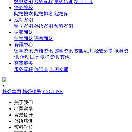
经典案例
服务流程
商务培训
培训工具
海外院校
院校搜索
院校排名
院校库
成功案例
留学案例
外语案例
预科案例
专家团队
留学团队
语言团队
资讯中心
留学资讯
外语资讯
游学资讯
校园动态
经验分享
预科资
讯
活动日历
专栏资讯
其他
尊享服务
服务流程
施强会
出国文库
×
施强集团
施强移民
ENGLISH
关于我们
出国留学
背景提升
外语培训
预科学校