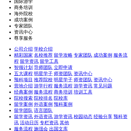
国际游学
商务培训
海外院校
成功案例
专家团队
资讯中心
尊享服务
公司介绍
学校介绍
精彩国家
名校推荐
留学攻略
专家团队
成功案例
服务流
程
留学资讯
留学工具
智领计划
导师团队
立即申请
五大课程
明星学子
师资团队
资讯中心
预科项目
推荐院校
明星学子
师资团队
资讯中心
营地介绍
游学行程
服务流程
游学资讯
常见问题
经典案例
服务流程
商务培训
培训工具
院校搜索
院校排名
院校库
留学案例
外语案例
预科案例
留学团队
语言团队
留学资讯
外语资讯
游学资讯
校园动态
经验分享
预科资
讯
活动日历
专栏资讯
其他
服务流程
施强会
出国文库