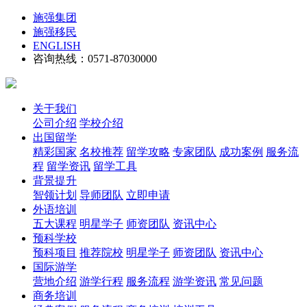
施强集团
施强移民
ENGLISH
咨询热线：0571-87030000
关于我们
公司介绍
学校介绍
出国留学
精彩国家
名校推荐
留学攻略
专家团队
成功案例
服务流
程
留学资讯
留学工具
背景提升
智领计划
导师团队
立即申请
外语培训
五大课程
明星学子
师资团队
资讯中心
预科学校
预科项目
推荐院校
明星学子
师资团队
资讯中心
国际游学
营地介绍
游学行程
服务流程
游学资讯
常见问题
商务培训