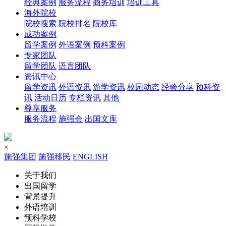
经典案例
服务流程
商务培训
培训工具
海外院校
院校搜索
院校排名
院校库
成功案例
留学案例
外语案例
预科案例
专家团队
留学团队
语言团队
资讯中心
留学资讯
外语资讯
游学资讯
校园动态
经验分享
预科资
讯
活动日历
专栏资讯
其他
尊享服务
服务流程
施强会
出国文库
×
施强集团
施强移民
ENGLISH
关于我们
出国留学
背景提升
外语培训
预科学校