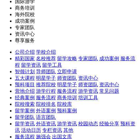
国际游学
商务培训
海外院校
成功案例
专家团队
资讯中心
尊享服务
公司介绍
学校介绍
精彩国家
名校推荐
留学攻略
专家团队
成功案例
服务流
程
留学资讯
留学工具
智领计划
导师团队
立即申请
五大课程
明星学子
师资团队
资讯中心
预科项目
推荐院校
明星学子
师资团队
资讯中心
营地介绍
游学行程
服务流程
游学资讯
常见问题
经典案例
服务流程
商务培训
培训工具
院校搜索
院校排名
院校库
留学案例
外语案例
预科案例
留学团队
语言团队
留学资讯
外语资讯
游学资讯
校园动态
经验分享
预科资
讯
活动日历
专栏资讯
其他
服务流程
施强会
出国文库