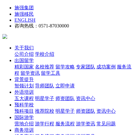
施强集团
施强移民
ENGLISH
咨询热线：0571-87030000
关于我们
公司介绍
学校介绍
出国留学
精彩国家
名校推荐
留学攻略
专家团队
成功案例
服务流
程
留学资讯
留学工具
背景提升
智领计划
导师团队
立即申请
外语培训
五大课程
明星学子
师资团队
资讯中心
预科学校
预科项目
推荐院校
明星学子
师资团队
资讯中心
国际游学
营地介绍
游学行程
服务流程
游学资讯
常见问题
商务培训