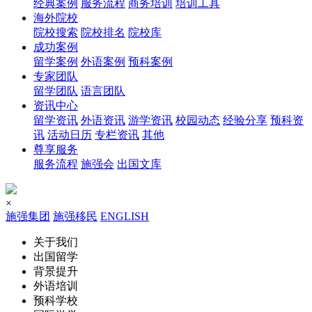
经典案例
服务流程
商务培训
培训工具
海外院校
院校搜索
院校排名
院校库
成功案例
留学案例
外语案例
预科案例
专家团队
留学团队
语言团队
资讯中心
留学资讯
外语资讯
游学资讯
校园动态
经验分享
预科资
讯
活动日历
专栏资讯
其他
尊享服务
服务流程
施强会
出国文库
×
施强集团
施强移民
ENGLISH
关于我们
出国留学
背景提升
外语培训
预科学校