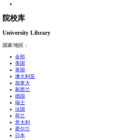
院校库
University Library
国家/地区：
全部
美国
英国
澳大利亚
加拿大
新西兰
德国
瑞士
法国
荷兰
意大利
爱尔兰
日本