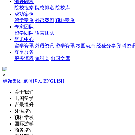
海外院校
院校搜索
院校排名
院校库
成功案例
留学案例
外语案例
预科案例
专家团队
留学团队
语言团队
资讯中心
留学资讯
外语资讯
游学资讯
校园动态
经验分享
预科资
尊享服务
服务流程
施强会
出国文库
×
施强集团
施强移民
ENGLISH
关于我们
出国留学
背景提升
外语培训
预科学校
国际游学
商务培训