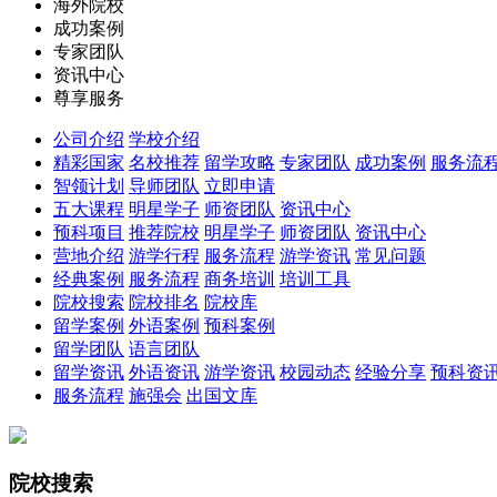
海外院校
成功案例
专家团队
资讯中心
尊享服务
公司介绍
学校介绍
精彩国家
名校推荐
留学攻略
专家团队
成功案例
服务流
智领计划
导师团队
立即申请
五大课程
明星学子
师资团队
资讯中心
预科项目
推荐院校
明星学子
师资团队
资讯中心
营地介绍
游学行程
服务流程
游学资讯
常见问题
经典案例
服务流程
商务培训
培训工具
院校搜索
院校排名
院校库
留学案例
外语案例
预科案例
留学团队
语言团队
留学资讯
外语资讯
游学资讯
校园动态
经验分享
预科资
服务流程
施强会
出国文库
院校搜索