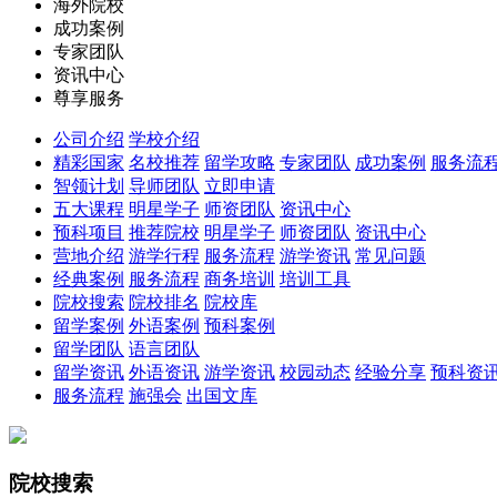
海外院校
成功案例
专家团队
资讯中心
尊享服务
公司介绍
学校介绍
精彩国家
名校推荐
留学攻略
专家团队
成功案例
服务流
智领计划
导师团队
立即申请
五大课程
明星学子
师资团队
资讯中心
预科项目
推荐院校
明星学子
师资团队
资讯中心
营地介绍
游学行程
服务流程
游学资讯
常见问题
经典案例
服务流程
商务培训
培训工具
院校搜索
院校排名
院校库
留学案例
外语案例
预科案例
留学团队
语言团队
留学资讯
外语资讯
游学资讯
校园动态
经验分享
预科资
服务流程
施强会
出国文库
院校搜索