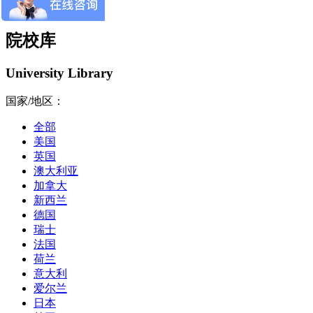
院校库
University Library
国家/地区：
全部
美国
英国
澳大利亚
加拿大
新西兰
德国
瑞士
法国
荷兰
意大利
爱尔兰
日本