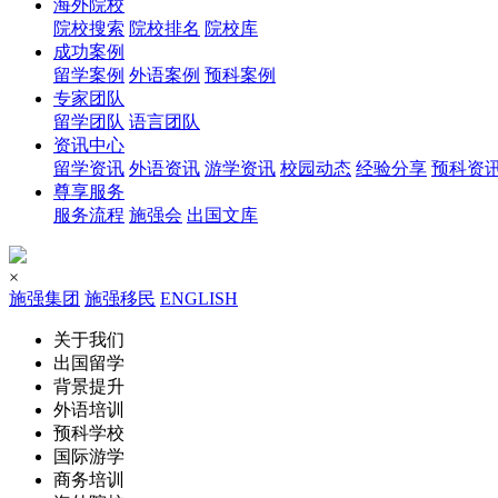
海外院校
院校搜索
院校排名
院校库
成功案例
留学案例
外语案例
预科案例
专家团队
留学团队
语言团队
资讯中心
留学资讯
外语资讯
游学资讯
校园动态
经验分享
预科资
尊享服务
服务流程
施强会
出国文库
×
施强集团
施强移民
ENGLISH
关于我们
出国留学
背景提升
外语培训
预科学校
国际游学
商务培训