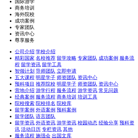
国际游学
商务培训
海外院校
成功案例
专家团队
资讯中心
尊享服务
公司介绍
学校介绍
精彩国家
名校推荐
留学攻略
专家团队
成功案例
服务流
程
留学资讯
留学工具
智领计划
导师团队
立即申请
五大课程
明星学子
师资团队
资讯中心
预科项目
推荐院校
明星学子
师资团队
资讯中心
营地介绍
游学行程
服务流程
游学资讯
常见问题
经典案例
服务流程
商务培训
培训工具
院校搜索
院校排名
院校库
留学案例
外语案例
预科案例
留学团队
语言团队
留学资讯
外语资讯
游学资讯
校园动态
经验分享
预科资
讯
活动日历
专栏资讯
其他
服务流程
施强会
出国文库