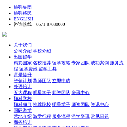
施强集团
施强移民
ENGLISH
咨询热线：0571-87030000
关于我们
公司介绍
学校介绍
出国留学
精彩国家
名校推荐
留学攻略
专家团队
成功案例
服务流
程
留学资讯
留学工具
背景提升
智领计划
导师团队
立即申请
外语培训
五大课程
明星学子
师资团队
资讯中心
预科学校
预科项目
推荐院校
明星学子
师资团队
资讯中心
国际游学
营地介绍
游学行程
服务流程
游学资讯
常见问题
商务培训