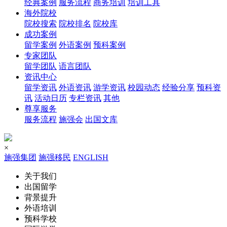
经典案例
服务流程
商务培训
培训工具
海外院校
院校搜索
院校排名
院校库
成功案例
留学案例
外语案例
预科案例
专家团队
留学团队
语言团队
资讯中心
留学资讯
外语资讯
游学资讯
校园动态
经验分享
预科资
讯
活动日历
专栏资讯
其他
尊享服务
服务流程
施强会
出国文库
×
施强集团
施强移民
ENGLISH
关于我们
出国留学
背景提升
外语培训
预科学校