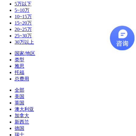
5万以下
5~10万
10~15万
15~20万
20~25万
25~30万
30万以上
国家/地区
类型
雅思
托福
总费用
全部
美国
英国
澳大利亚
加拿大
新西兰
德国
瑞士