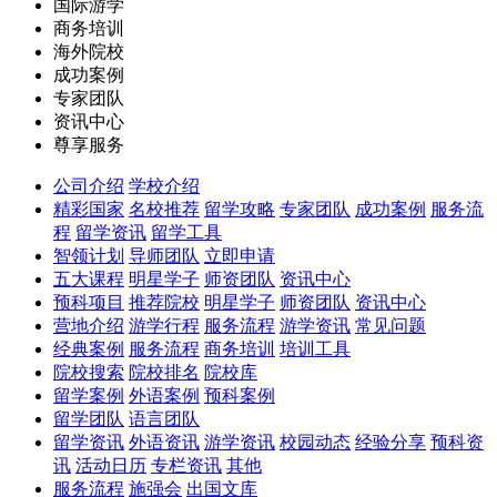
国际游学
商务培训
海外院校
成功案例
专家团队
资讯中心
尊享服务
公司介绍
学校介绍
精彩国家
名校推荐
留学攻略
专家团队
成功案例
服务流
程
留学资讯
留学工具
智领计划
导师团队
立即申请
五大课程
明星学子
师资团队
资讯中心
预科项目
推荐院校
明星学子
师资团队
资讯中心
营地介绍
游学行程
服务流程
游学资讯
常见问题
经典案例
服务流程
商务培训
培训工具
院校搜索
院校排名
院校库
留学案例
外语案例
预科案例
留学团队
语言团队
留学资讯
外语资讯
游学资讯
校园动态
经验分享
预科资
讯
活动日历
专栏资讯
其他
服务流程
施强会
出国文库