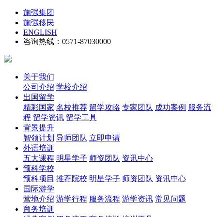
施强集团
施强移民
ENGLISH
咨询热线：0571-87030000
关于我们
公司介绍
学校介绍
出国留学
精彩国家
名校推荐
留学攻略
专家团队
成功案例
服务流
程
留学资讯
留学工具
背景提升
智领计划
导师团队
立即申请
外语培训
五大课程
明星学子
师资团队
资讯中心
预科学校
预科项目
推荐院校
明星学子
师资团队
资讯中心
国际游学
营地介绍
游学行程
服务流程
游学资讯
常见问题
商务培训