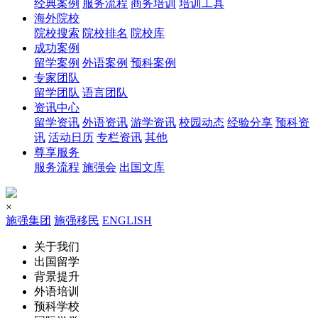
经典案例
服务流程
商务培训
培训工具
海外院校
院校搜索
院校排名
院校库
成功案例
留学案例
外语案例
预科案例
专家团队
留学团队
语言团队
资讯中心
留学资讯
外语资讯
游学资讯
校园动态
经验分享
预科资
讯
活动日历
专栏资讯
其他
尊享服务
服务流程
施强会
出国文库
×
施强集团
施强移民
ENGLISH
关于我们
出国留学
背景提升
外语培训
预科学校