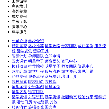
国际游学
商务培训
海外院校
成功案例
专家团队
资讯中心
尊享服务
公司介绍
学校介绍
精彩国家
名校推荐
留学攻略
专家团队
成功案例
服务流
程
留学资讯
留学工具
智领计划
导师团队
立即申请
五大课程
明星学子
师资团队
资讯中心
预科项目
推荐院校
明星学子
师资团队
资讯中心
营地介绍
游学行程
服务流程
游学资讯
常见问题
经典案例
服务流程
商务培训
培训工具
院校搜索
院校排名
院校库
留学案例
外语案例
预科案例
留学团队
语言团队
留学资讯
外语资讯
游学资讯
校园动态
经验分享
预科资
讯
活动日历
专栏资讯
其他
服务流程
施强会
出国文库