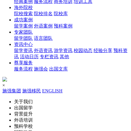
经典案例
服务流程
商务培训
培训工具
海外院校
院校搜索
院校排名
院校库
成功案例
留学案例
外语案例
预科案例
专家团队
留学团队
语言团队
资讯中心
留学资讯
外语资讯
游学资讯
校园动态
经验分享
预科资
讯
活动日历
专栏资讯
其他
尊享服务
服务流程
施强会
出国文库
×
施强集团
施强移民
ENGLISH
关于我们
出国留学
背景提升
外语培训
预科学校