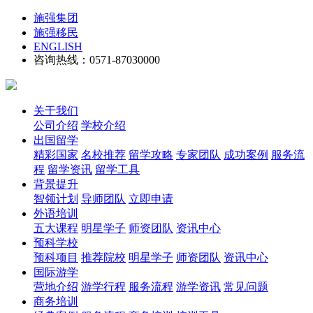
施强集团
施强移民
ENGLISH
咨询热线：0571-87030000
关于我们
公司介绍
学校介绍
出国留学
精彩国家
名校推荐
留学攻略
专家团队
成功案例
服务流
程
留学资讯
留学工具
背景提升
智领计划
导师团队
立即申请
外语培训
五大课程
明星学子
师资团队
资讯中心
预科学校
预科项目
推荐院校
明星学子
师资团队
资讯中心
国际游学
营地介绍
游学行程
服务流程
游学资讯
常见问题
商务培训