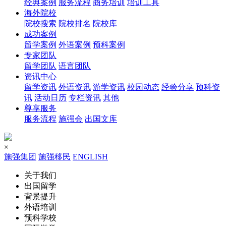
经典案例
服务流程
商务培训
培训工具
海外院校
院校搜索
院校排名
院校库
成功案例
留学案例
外语案例
预科案例
专家团队
留学团队
语言团队
资讯中心
留学资讯
外语资讯
游学资讯
校园动态
经验分享
预科资
讯
活动日历
专栏资讯
其他
尊享服务
服务流程
施强会
出国文库
×
施强集团
施强移民
ENGLISH
关于我们
出国留学
背景提升
外语培训
预科学校