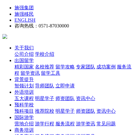
施强集团
施强移民
ENGLISH
咨询热线：0571-87030000
关于我们
公司介绍
学校介绍
出国留学
精彩国家
名校推荐
留学攻略
专家团队
成功案例
服务流
程
留学资讯
留学工具
背景提升
智领计划
导师团队
立即申请
外语培训
五大课程
明星学子
师资团队
资讯中心
预科学校
预科项目
推荐院校
明星学子
师资团队
资讯中心
国际游学
营地介绍
游学行程
服务流程
游学资讯
常见问题
商务培训