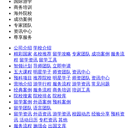
国际游学
商务培训
海外院校
成功案例
专家团队
资讯中心
尊享服务
公司介绍
学校介绍
精彩国家
名校推荐
留学攻略
专家团队
成功案例
服务流
程
留学资讯
留学工具
智领计划
导师团队
立即申请
五大课程
明星学子
师资团队
资讯中心
预科项目
推荐院校
明星学子
师资团队
资讯中心
营地介绍
游学行程
服务流程
游学资讯
常见问题
经典案例
服务流程
商务培训
培训工具
院校搜索
院校排名
院校库
留学案例
外语案例
预科案例
留学团队
语言团队
留学资讯
外语资讯
游学资讯
校园动态
经验分享
预科资
讯
活动日历
专栏资讯
其他
服务流程
施强会
出国文库