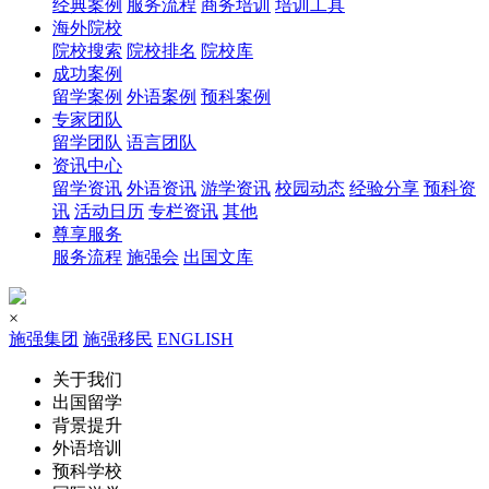
经典案例
服务流程
商务培训
培训工具
海外院校
院校搜索
院校排名
院校库
成功案例
留学案例
外语案例
预科案例
专家团队
留学团队
语言团队
资讯中心
留学资讯
外语资讯
游学资讯
校园动态
经验分享
预科资
讯
活动日历
专栏资讯
其他
尊享服务
服务流程
施强会
出国文库
×
施强集团
施强移民
ENGLISH
关于我们
出国留学
背景提升
外语培训
预科学校