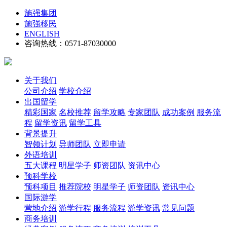
施强集团
施强移民
ENGLISH
咨询热线：0571-87030000
关于我们
公司介绍
学校介绍
出国留学
精彩国家
名校推荐
留学攻略
专家团队
成功案例
服务流
程
留学资讯
留学工具
背景提升
智领计划
导师团队
立即申请
外语培训
五大课程
明星学子
师资团队
资讯中心
预科学校
预科项目
推荐院校
明星学子
师资团队
资讯中心
国际游学
营地介绍
游学行程
服务流程
游学资讯
常见问题
商务培训