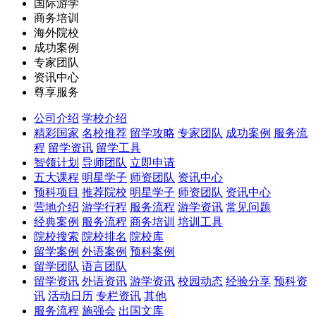
国际游学
商务培训
海外院校
成功案例
专家团队
资讯中心
尊享服务
公司介绍
学校介绍
精彩国家
名校推荐
留学攻略
专家团队
成功案例
服务流
程
留学资讯
留学工具
智领计划
导师团队
立即申请
五大课程
明星学子
师资团队
资讯中心
预科项目
推荐院校
明星学子
师资团队
资讯中心
营地介绍
游学行程
服务流程
游学资讯
常见问题
经典案例
服务流程
商务培训
培训工具
院校搜索
院校排名
院校库
留学案例
外语案例
预科案例
留学团队
语言团队
留学资讯
外语资讯
游学资讯
校园动态
经验分享
预科资
讯
活动日历
专栏资讯
其他
服务流程
施强会
出国文库