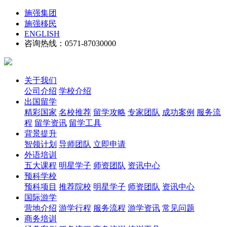
施强集团
施强移民
ENGLISH
咨询热线：0571-87030000
关于我们
公司介绍
学校介绍
出国留学
精彩国家
名校推荐
留学攻略
专家团队
成功案例
服务流
程
留学资讯
留学工具
背景提升
智领计划
导师团队
立即申请
外语培训
五大课程
明星学子
师资团队
资讯中心
预科学校
预科项目
推荐院校
明星学子
师资团队
资讯中心
国际游学
营地介绍
游学行程
服务流程
游学资讯
常见问题
商务培训