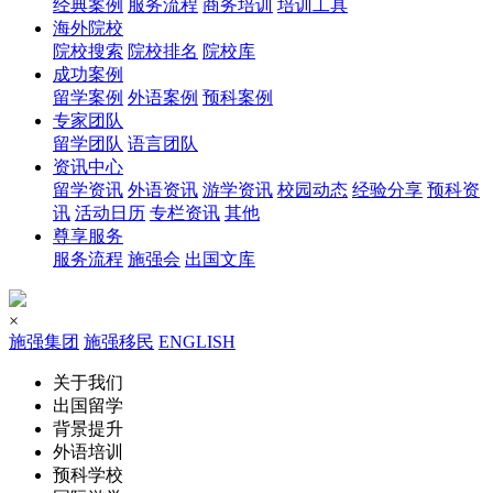
经典案例
服务流程
商务培训
培训工具
海外院校
院校搜索
院校排名
院校库
成功案例
留学案例
外语案例
预科案例
专家团队
留学团队
语言团队
资讯中心
留学资讯
外语资讯
游学资讯
校园动态
经验分享
预科资
讯
活动日历
专栏资讯
其他
尊享服务
服务流程
施强会
出国文库
×
施强集团
施强移民
ENGLISH
关于我们
出国留学
背景提升
外语培训
预科学校